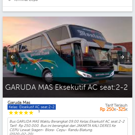
GARUDA MAS Eksekutif AC seat:2-2
Garuda Mas
Tarif Terjauh
Kelas: Eksekutif AC seat:2-2
Rp
250
-325
K
K
☆
☆
☆
☆
☆
5
Bus GARUDA MAS Waktu Berangkat 09.00 Kelas:Eksekutif AC seat:2-2
Tarif: Rp 250.000. Bus ini berangkat dari JAKARTA KALI DERES Ke
CEPU Lewat:Sragen- Blora- Cepu- Randu Blatung.
(2020-02-20)