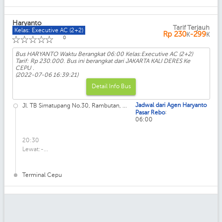
Haryanto
Tarif Terjauh
Kelas: Executive AC (2+2)
Rp
230
-299
K
K
☆
☆
☆
☆
☆
0
Bus HARYANTO Waktu Berangkat 06:00 Kelas:Executive AC (2+2)
Tarif: Rp 230.000. Bus ini berangkat dari JAKARTA KALI DERES Ke
CEPU .
(2022-07-06 16:39:21)
Detail Info Bus
Jadwal dari Agen Haryanto
Jl. TB Simatupang No.30, Rambutan, ...
:
Pasar Rebo
06:00
20:30
Lewat:-...
Terminal Cepu