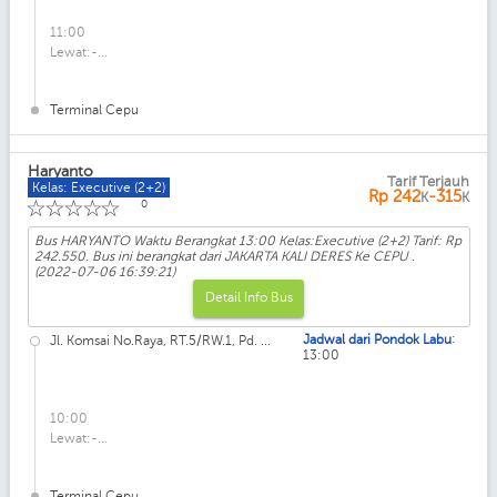
11:00
Lewat:-...
Terminal Cepu
Haryanto
Tarif Terjauh
Kelas: Executive (2+2)
Rp
242
-315
K
K
☆
☆
☆
☆
☆
0
Bus HARYANTO Waktu Berangkat 13:00 Kelas:Executive (2+2) Tarif: Rp
242.550. Bus ini berangkat dari JAKARTA KALI DERES Ke CEPU .
(2022-07-06 16:39:21)
Detail Info Bus
:
Jadwal dari Pondok Labu
Jl. Komsai No.Raya, RT.5/RW.1, Pd. ...
13:00
10:00
Lewat:-...
Terminal Cepu