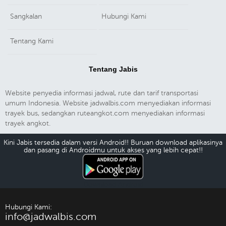
Sangkalan
Hubungi Kami
Tentang Kami
Tentang Jabis
Website penyedia informasi jadwal, rute dan tarif transportasi
umum Indonesia. Website jadwalbis.com menyediakan informasi
trayek bus, sedangkan ruteangkot.com menyediakan informasi
trayek angkot.
Kini Jabis tersedia dalam versi Android!! Buruan download aplikasinya
dan pasang di Androidmu untuk akses yang lebih cepat!!
Download Android
Hubungi Kami:
info@jadwalbis.com