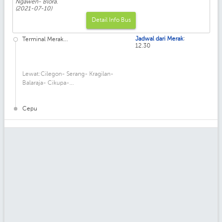
Ngawen- Blora.
(2021-07-10)
Detail Info Bus
:
Jadwal dari Merak
Terminal Merak...
12.30
Lewat:Cilegon- Serang- Kragilan-
Balaraja- Cikupa-...
Cepu