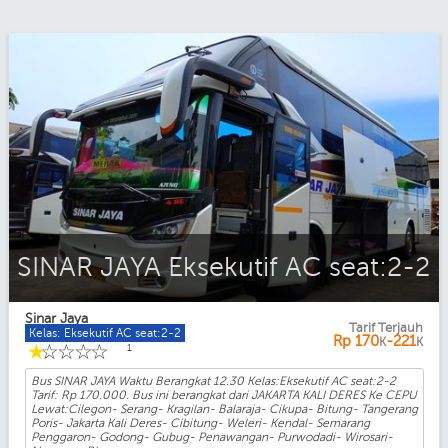
SINAR JAYA Eksekutif AC seat:2-2
Sinar Jaya
Tarif Terjauh
Kelas: Eksekutif AC seat:2-2
Rp
170
-221
K
K
☆
☆
☆
☆
☆
1
Bus SINAR JAYA Waktu Berangkat 12.30 Kelas:Eksekutif AC seat:2-2
Tarif: Rp 170.000. Bus ini berangkat dari JAKARTA KALI DERES Ke CEPU
Lewat:Cilegon- Serang- Kragilan- Balaraja- Cikupa- Bitung- Tangerang
Poris- Jakarta Kali Deres- Cibitung- Weleri- Kendal- Semarang
Penggaron- Godong- Gubug- Penawangan- Purwodadi- Wirosari-