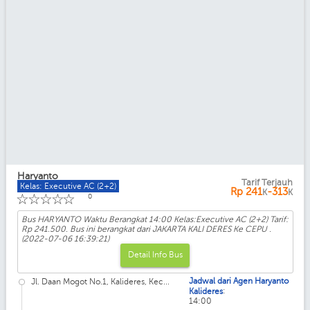
Haryanto
Tarif Terjauh
Kelas: Executive AC (2+2)
Rp
241
-313
K
K
☆
☆
☆
☆
☆
0
Bus HARYANTO Waktu Berangkat 14:00 Kelas:Executive AC (2+2) Tarif:
Rp 241.500. Bus ini berangkat dari JAKARTA KALI DERES Ke CEPU .
(2022-07-06 16:39:21)
Detail Info Bus
Jadwal dari Agen Haryanto
Jl. Daan Mogot No.1, Kalideres, Kec...
:
Kalideres
14:00