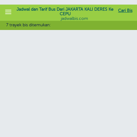
Jadwal dan Tarif Bus Dari JAKARTA KALI DERES Ke
Cari Bis
CEPU
jadwalbis.com
7 trayek bis ditemukan: