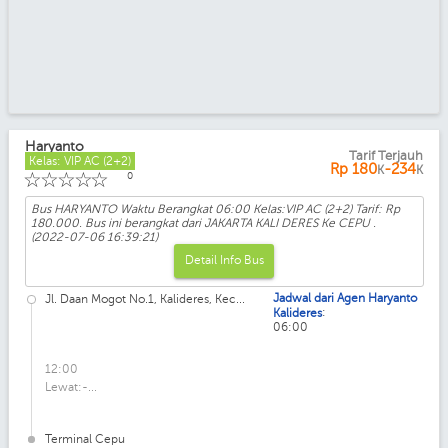
Haryanto
Tarif Terjauh
Kelas: VIP AC (2+2)
Rp
180
-234
K
K
☆
☆
☆
☆
☆
0
Bus HARYANTO Waktu Berangkat 06:00 Kelas:VIP AC (2+2) Tarif: Rp
180.000. Bus ini berangkat dari JAKARTA KALI DERES Ke CEPU .
(2022-07-06 16:39:21)
Detail Info Bus
Jadwal dari Agen Haryanto
Jl. Daan Mogot No.1, Kalideres, Kec...
:
Kalideres
06:00
12:00
Lewat:-...
Terminal Cepu