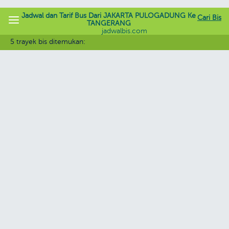
Jadwal dan Tarif Bus Dari JAKARTA PULOGADUNG Ke
Cari Bis
TANGERANG
jadwalbis.com
5 trayek bis ditemukan: