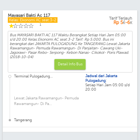
Mayasari Bakti Ac 117
Tarif Terjauh
Kelas: Ekonomi AC seat:3-2
Rp
5
-6
K
K
☆
☆
☆
☆
☆
1
Bus MAYASARI BAKTI AC 117 Waktu Berangkat Setiap Hari Jam 05:00
s/d 20:00 Kelas:Ekonomi AC seat:3-2 Tarif: Rp 5.000. Bus ini
berangkat dari JAKARTA PULOGADUNG Ke TANGERANG Lewat:Jakarta
Rawamangun- Pemuda Rawamangun- Di Panjaitan- Cawang Uki-
Jagorawi- Pasar Rebo- Serpong- Kebon Nanas- Cikokol- Poris Plawad.
(2018-10-04)
Detail Info Bus
Jadwal dari Jakarta
Terminal Pulogadung...
:
Pulogadung
Setiap Hari Jam 05:00 s/d
20:00
Lewat:Jakarta Rawamangun- Pemuda
Rawamangun- Di Pa...
Tangerang