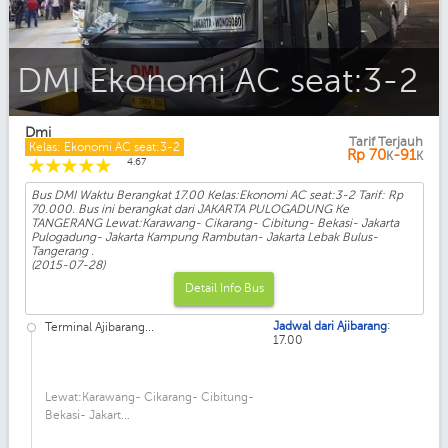
DMI Ekonomi AC seat:3-2
Dmi
Tarif Terjauh
Kelas: Ekonomi AC seat:3-2
Rp
70
-91
K
K
☆
☆
☆
☆
☆
4.67
Bus DMI Waktu Berangkat 17.00 Kelas:Ekonomi AC seat:3-2 Tarif: Rp
70.000. Bus ini berangkat dari JAKARTA PULOGADUNG Ke
TANGERANG Lewat:Karawang- Cikarang- Cibitung- Bekasi- Jakarta
Pulogadung- Jakarta Kampung Rambutan- Jakarta Lebak Bulus-
Tangerang .
(2015-07-28)
Detail Info Bus
:
Jadwal dari Ajibarang
Terminal Ajibarang...
17.00
Lewat:Karawang- Cikarang- Cibitung-
Bekasi- Jakart...