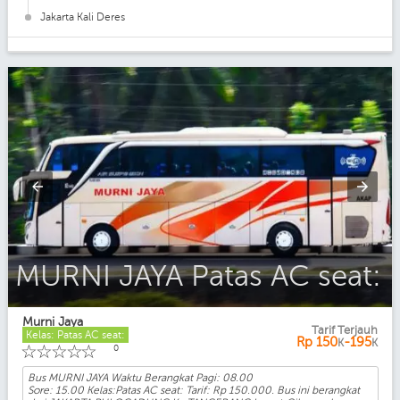
Jakarta Kali Deres
MURNI JAYA Patas AC seat:
Murni Jaya
Tarif Terjauh
Kelas: Patas AC seat:
Rp
150
-195
K
K
☆
☆
☆
☆
☆
0
Bus MURNI JAYA Waktu Berangkat Pagi: 08.00
Sore: 15.00 Kelas:Patas AC seat: Tarif: Rp 150.000. Bus ini berangkat