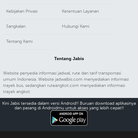
Kebijakan Privasi
Ketentuan Layanan
Sangkalan
Hubungi Kami
Tentang Kami
Tentang Jabis
Website penyedia informasi jadwal, rute dan tarif transportasi
umum Indonesia. Website jadwalbis.com menyediakan informasi
trayek bus, sedangkan ruteangkot.com menyediakan informasi
trayek angkot.
Kini Jabis tersedia dalam versi Android!! Buruan download aplikasinya
dan pasang di Androidmu untuk akses yang lebih cepat!!
Download Android