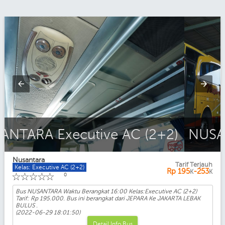
NUSANTARA Executive AC (2+2)
Nusantara
Tarif Terjauh
Kelas: Executive AC (2+2)
Rp
195
-253
K
K
☆
☆
☆
☆
☆
0
Bus NUSANTARA Waktu Berangkat 16:00 Kelas:Executive AC (2+2)
Tarif: Rp 195.000. Bus ini berangkat dari JEPARA Ke JAKARTA LEBAK
BULUS .
(2022-06-29 18:01:50)
Detail Info Bus