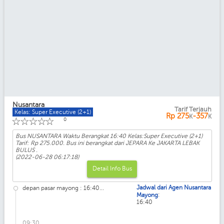
Nusantara
Tarif Terjauh
Kelas: Super Executive (2+1)
Rp
275
-357
K
K
☆
☆
☆
☆
☆
0
Bus NUSANTARA Waktu Berangkat 16:40 Kelas:Super Executive (2+1)
Tarif: Rp 275.000. Bus ini berangkat dari JEPARA Ke JAKARTA LEBAK
BULUS .
(2022-06-28 06:17:18)
Detail Info Bus
Jadwal dari Agen Nusantara
depan pasar mayong : 16:40...
:
Mayong
16:40
09:30