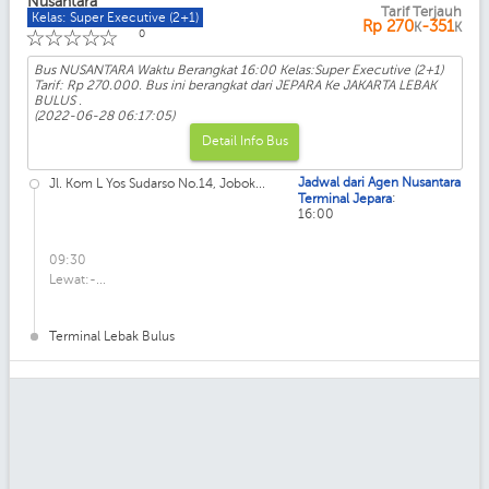
Nusantara
Tarif Terjauh
Kelas: Super Executive (2+1)
Rp
270
-351
K
K
☆
☆
☆
☆
☆
0
Bus NUSANTARA Waktu Berangkat 16:00 Kelas:Super Executive (2+1)
Tarif: Rp 270.000. Bus ini berangkat dari JEPARA Ke JAKARTA LEBAK
BULUS .
(2022-06-28 06:17:05)
Detail Info Bus
Jadwal dari Agen Nusantara
Jl. Kom L Yos Sudarso No.14, Jobok...
:
Terminal Jepara
16:00
09:30
Lewat:-...
Terminal Lebak Bulus