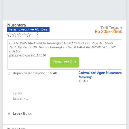
Nusantara
Tarif Terjauh
Kelas: Executive AC (2+2)
Rp
205
-266
K
K
☆
☆
☆
☆
☆
0
Bus NUSANTARA Waktu Berangkat 16:40 Kelas:Executive AC (2+2)
Tarif: Rp 205.000. Bus ini berangkat dari JEPARA Ke JAKARTA LEBAK
BULUS .
(2022-06-28 06:17:18)
Detail Info Bus
Jadwal dari Agen Nusantara
depan pasar mayong : 16:40...
:
Mayong
16:40
12:45
Lewat:-...
Lebak Bulus