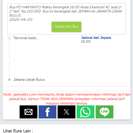
Bus PO.HARYANTO Waktu Berangkat 16.00 Kelas:Eksekutif AC seat:2-
2 Tarif: Rp 210.000. Bus ini berangkat dari JEPARA Ke JAKARTA LEBAK
BULUS .
(2020-04-23)
Detail Info Bus
:
Jadwal dari Jepara
Terminal kelet...
16.00
...
Jakarta Lebak Bulus
Note: jadwalbis.com membantu Anda dalam memperkirakan informasi tarif dan
jadwal bus, namun TIDAK ADA JAMINAN ketepatan informasi jadwal,tarif
maupun informasi lainnya.
e
f
t
w
l
Lihat Rute Lain :