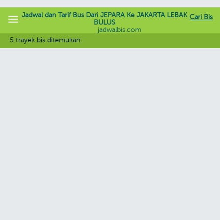
Jadwal dan Tarif Bus Dari JEPARA Ke JAKARTA LEBAK
Cari Bis
BULUS
jadwalbis.com
5 trayek bis ditemukan: