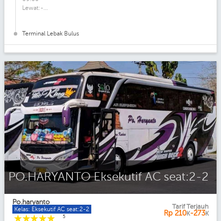
Lewat:-...
Terminal Lebak Bulus
PO.HARYANTO Eksekutif AC seat:2-2
Po.haryanto
Tarif Terjauh
Kelas: Eksekutif AC seat:2-2
Rp
210
-273
K
K
☆
☆
☆
☆
☆
5