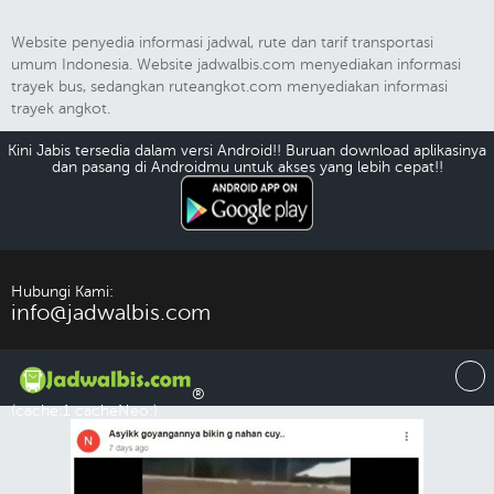
Website penyedia informasi jadwal, rute dan tarif transportasi
umum Indonesia. Website jadwalbis.com menyediakan informasi
trayek bus, sedangkan ruteangkot.com menyediakan informasi
trayek angkot.
Kini Jabis tersedia dalam versi Android!! Buruan download aplikasinya
dan pasang di Androidmu untuk akses yang lebih cepat!!
Download Android
Hubungi Kami:
info@jadwalbis.com
®
(cache:1 cacheNeo:)