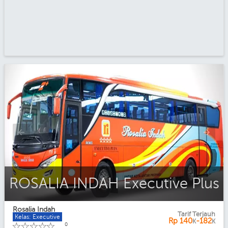
ROSALIA INDAH Executive Plus
Rosalia Indah
Tarif Terjauh
Kelas: Executive
Rp
140
-182
K
K
☆
☆
☆
☆
☆
0