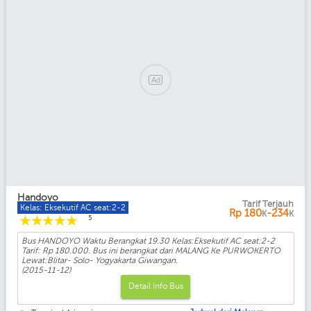
Handoyo
Tarif Terjauh
Kelas: Eksekutif AC seat:2-2
Rp
180
-234
K
K
☆
☆
☆
☆
☆
5
Bus HANDOYO Waktu Berangkat 19.30 Kelas:Eksekutif AC seat:2-2
Tarif: Rp 180.000. Bus ini berangkat dari MALANG Ke PURWOKERTO
Lewat:Blitar- Solo- Yogyakarta Giwangan.
(2015-11-12)
Detail Info Bus