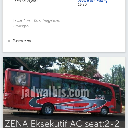
:
Jadwal dari Malang
Terminal Arjosari...
19.30
Lewat:Blitar- Solo- Yogyakarta
Giwangan...
Purwokerto
ZENA Eksekutif AC seat:2-2