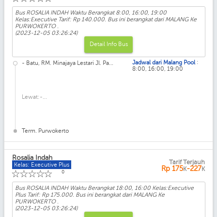
Bus ROSALIA INDAH Waktu Berangkat 8:00, 16:00, 19:00
Kelas:Executive Tarif: Rp 140.000. Bus ini berangkat dari MALANG Ke
PURWOKERTO .
(2023-12-05 03:26:24)
Detail Info Bus
:
Jadwal dari Malang Pool
- Batu, RM. Minajaya Lestari Jl. Pa...
8:00, 16:00, 19:00
Lewat:-...
Term. Purwokerto
Rosalia Indah
Tarif Terjauh
Kelas: Executive Plus
Rp
175
-227
K
K
☆
☆
☆
☆
☆
0
Bus ROSALIA INDAH Waktu Berangkat 18:00, 16:00 Kelas:Executive
Plus Tarif: Rp 175.000. Bus ini berangkat dari MALANG Ke
PURWOKERTO .
(2023-12-05 03:26:24)