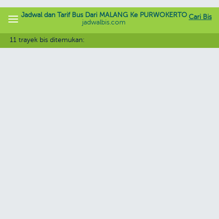
Jadwal dan Tarif Bus Dari MALANG Ke PURWOKERTO
Cari Bis
jadwalbis.com
11 trayek bis ditemukan: