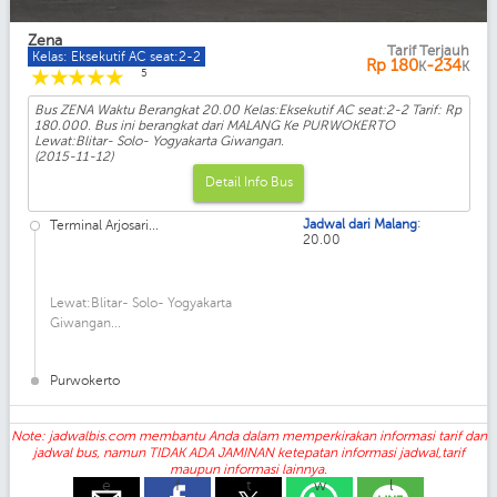
Zena
Tarif Terjauh
Kelas: Eksekutif AC seat:2-2
Rp
180
-234
K
K
☆
☆
☆
☆
☆
5
Bus ZENA Waktu Berangkat 20.00 Kelas:Eksekutif AC seat:2-2 Tarif: Rp
180.000. Bus ini berangkat dari MALANG Ke PURWOKERTO
Lewat:Blitar- Solo- Yogyakarta Giwangan.
(2015-11-12)
Detail Info Bus
:
Jadwal dari Malang
Terminal Arjosari...
20.00
Lewat:Blitar- Solo- Yogyakarta
Giwangan...
Purwokerto
Note: jadwalbis.com membantu Anda dalam memperkirakan informasi tarif dan
jadwal bus, namun TIDAK ADA JAMINAN ketepatan informasi jadwal,tarif
maupun informasi lainnya.
e
f
t
w
l