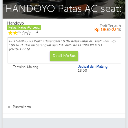
HANDOYO Eksekutif AC seat:2-2
Handoyo
Tarif Terjauh
Kelas: Patas AC seat:
Rp
180
-234
K
K
☆
☆
☆
☆
☆
2
Bus HANDOYO Waktu Berangkat 18.00 Kelas:Patas AC seat: Tarif: Rp
180.000. Bus ini berangkat dari MALANG Ke PURWOKERTO .
(2019-12-16)
Detail Info Bus
:
Jadwal dari Malang
Terminal Malang...
18.00
...
Purwokerto