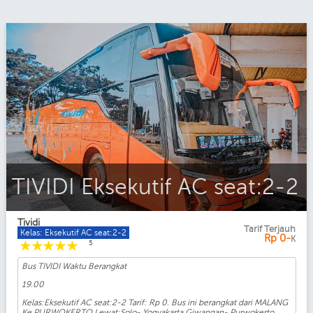
TIVIDI Eksekutif AC seat:2-2
Tividi
Tarif Terjauh
Kelas: Eksekutif AC seat:2-2
Rp
0-
K
☆
☆
☆
☆
☆
5
Bus TIVIDI Waktu Berangkat
19.00
Kelas:Eksekutif AC seat:2-2 Tarif: Rp 0. Bus ini berangkat dari MALANG
Ke PURWOKERTO Lewat:Solo- Yogyakarta Giwangan- Purwokerto.