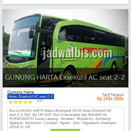
GUNUNG HARTA Eksekutif AC seat:2-2
Gunung Harta
Tarif Terjauh
Kelas: Eksekutif AC seat:2-2
Rp
145
-188
K
K
☆
☆
☆
☆
☆
4.57
Bus GUNUNG HARTA Waktu Berangkat 19.00 Kelas:Eksekutif AC
seat:2-2 Tarif: Rp 145.000. Bus ini berangkat dari MALANG Ke
PURWOKERTO Lewat:Lawang- Pandaan- Mojokerto- Jombang-
Nganjuk- Kertosono- Caruban- Ngawi- Solo- Yogyakarta Giwangan.
(2018-11-14)