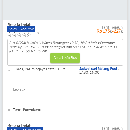
Rosalia Indah
Tarif Terjauh
Kelas: Executive
Rp
175
-227
K
K
☆
☆
☆
☆
☆
0
Bus ROSALIA INDAH Waktu Berangkat 17:30, 16:00 Kelas:Executive
Tarif: Rp 175.000. Bus ini berangkat dari MALANG Ke PURWOKERTO .
(2023-12-05 03:26:24)
Detail Info Bus
:
Jadwal dari Malang Pool
- Batu, RM. Minajaya Lestari Jl. Pa...
17:30, 16:00
Lewat:-...
Term. Purwokerto
Rosalia Indah
Tarif Terjauh
Kelas: Executive Plus