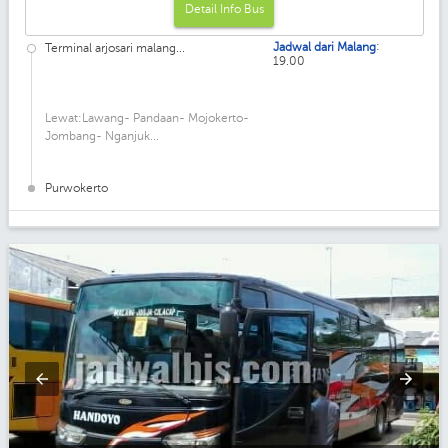
Detail Info Bus
:
Jadwal dari Malang
Terminal arjosari malang...
19.00
Lewat:Lawang- Pandaan- Mojokerto-
Jombang- Nganjuk...
Purwokerto