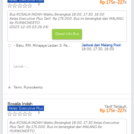
Rp
175
-227
K
K
☆
☆
☆
☆
☆
0
Bus ROSALIA INDAH Waktu Berangkat 18:00, 17:30, 16:00
Kelas:Executive Plus Tarif: Rp 175.000. Bus ini berangkat dari MALANG
Ke PURWOKERTO .
(2023-12-05 03:26:24)
Detail Info Bus
:
Jadwal dari Malang Pool
- Batu, RM. Minajaya Lestari Jl. Pa...
18:00, 17:30, 16:00
Lewat:-...
Term. Purwokerto
Rosalia Indah
Tarif Terjauh
Kelas: Executive Plus
Rp
175
-227
K
K
☆
☆
☆
☆
☆
0
Bus ROSALIA INDAH Waktu Berangkat 18:00, 17:30 Kelas:Executive
Plus Tarif: Rp 175.000. Bus ini berangkat dari MALANG Ke
PURWOKERTO .