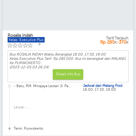
Rosalia Indah
Tarif Terjauh
Kelas: Executive Plus
Rp
285
-370
K
K
☆
☆
☆
☆
☆
0
Bus ROSALIA INDAH Waktu Berangkat 18:00, 17:30, 19:00
Kelas:Executive Plus Tarif: Rp 285.000. Bus ini berangkat dari MALANG
Ke PURWOKERTO .
(2023-12-05 03:26:24)
Detail Info Bus
:
Jadwal dari Malang Pool
- Batu, RM. Minajaya Lestari Jl. Pa...
18:00, 17:30, 19:00
Lewat:-...
Term. Purwokerto