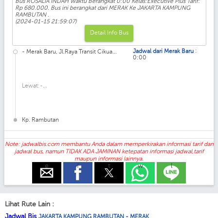
Bus ROSALIA INDAH Waktu Berangkat 0:00 Kelas:Executive Plus Tarif:
Rp 680.000. Bus ini berangkat dari MERAK Ke JAKARTA KAMPUNG
RAMBUTAN .
(2024-01-15 21:59:07)
Detail Info Bus
:
Jadwal dari Merak Baru
- Merak Baru, Jl.Raya Transit Cikua...
0:00
Lewat:-...
Kp. Rambutan
Note: jadwalbis.com membantu Anda dalam memperkirakan informasi tarif dan
jadwal bus, namun TIDAK ADA JAMINAN ketepatan informasi jadwal,tarif
maupun informasi lainnya.
e
f
t
w
l
Lihat Rute Lain :
Jadwal Bis
JAKARTA KAMPUNG RAMBUTAN - MERAK