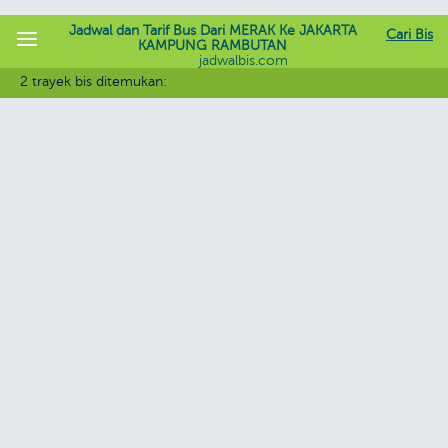
Jadwal dan Tarif Bus Dari MERAK Ke JAKARTA
Cari Bis
KAMPUNG RAMBUTAN
jadwalbis.com
2 trayek bis ditemukan: