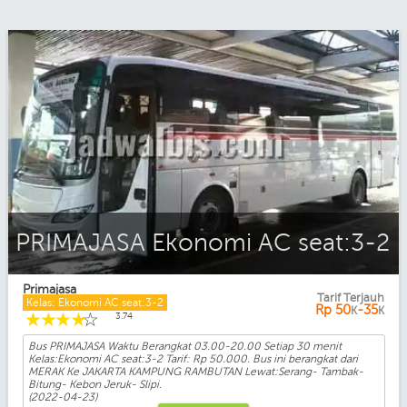
PRIMAJASA Ekonomi AC seat:3-2
Primajasa
Tarif Terjauh
Kelas: Ekonomi AC seat:3-2
Rp
50
-35
K
K
☆
☆
☆
☆
☆
3.74
Bus PRIMAJASA Waktu Berangkat 03.00-20.00 Setiap 30 menit
Kelas:Ekonomi AC seat:3-2 Tarif: Rp 50.000. Bus ini berangkat dari
MERAK Ke JAKARTA KAMPUNG RAMBUTAN Lewat:Serang- Tambak-
Bitung- Kebon Jeruk- Slipi.
(2022-04-23)