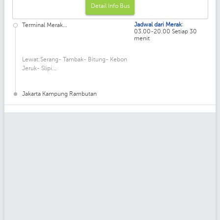
Detail Info Bus
:
Jadwal dari Merak
Terminal Merak...
03.00-20.00 Setiap 30
menit
Lewat:Serang- Tambak- Bitung- Kebon
Jeruk- Slipi...
Jakarta Kampung Rambutan