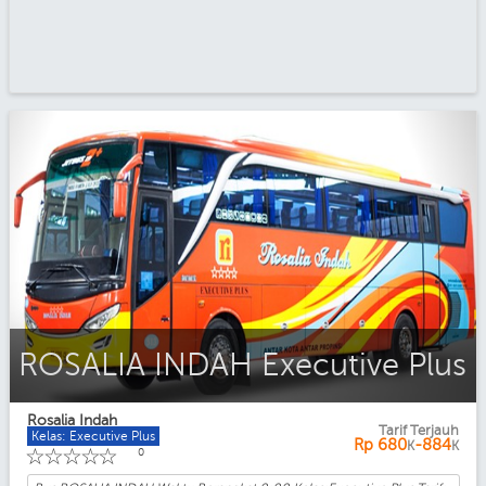
ROSALIA INDAH Executive Plus
Rosalia Indah
Tarif Terjauh
Kelas: Executive Plus
Rp
680
-884
K
K
☆
☆
☆
☆
☆
0