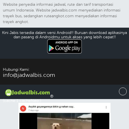
Website penyedia informasi jadwal, rute dan tarif transportasi
umum Indonesia. Website jadwalbis.com menyediakan informasi
trayek bus, sedangkan ruteangkot.com menyediakan informasi
trayek angkot.
Kini Jabis tersedia dalam versi Android!! Buruan download aplikasinya
dan pasang di Androidmu untuk akses yang lebih cepat!!
Download Android
Hubungi Kami:
info@jadwalbis.com
®
(cache:1 cacheNeo:)