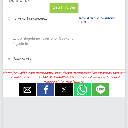
(2018-12-04)
Detail Info Bus
:
Jadwal dari Purwantoro
Terminal Purwantoro...
10.00
Lewat:Slogohimo- Jatisrono- Sidoharjo-
Ngadirejo- ...
Pasar Kemis
Note: jadwalbis.com membantu Anda dalam memperkirakan informasi tarif dan
jadwal bus, namun TIDAK ADA JAMINAN ketepatan informasi jadwal,tarif
maupun informasi lainnya.
e
f
t
w
l