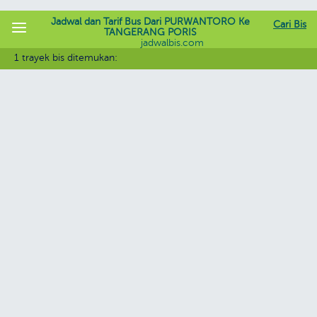
Jadwal dan Tarif Bus Dari PURWANTORO Ke
Cari Bis
TANGERANG PORIS
jadwalbis.com
1 trayek bis ditemukan: