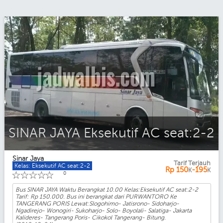
SINAR JAYA Eksekutif AC seat:2-2
Sinar Jaya
Tarif Terjauh
Kelas: Eksekutif AC seat:2-2
Rp
150
-195
K
K
☆
☆
☆
☆
☆
0
Bus SINAR JAYA Waktu Berangkat 10.00 Kelas:Eksekutif AC seat:2-2
Tarif: Rp 150.000. Bus ini berangkat dari PURWANTORO Ke
TANGERANG PORIS Lewat:Slogohimo- Jatisrono- Sidoharjo-
Ngadirejo- Wonogiri- Sukoharjo- Solo- Boyolali- Salatiga- Jakarta
Kalideres- Tangerang Poris- Cikokol Tangerang- Bitung.