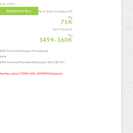
6.35, 19.55 *
Detail Info Bus
Tarif Solo-Surabaya PP
Rp
75
K
Tarif Terjauh
Rp
149
K
-160
K
AT Terminal Bulupitu Purwokerto:
4444
AT Terminal Mendolo Wonosobo: 085 290 437
 jadwal bus, namun TIDAK ADA JAMINAN ketepatan