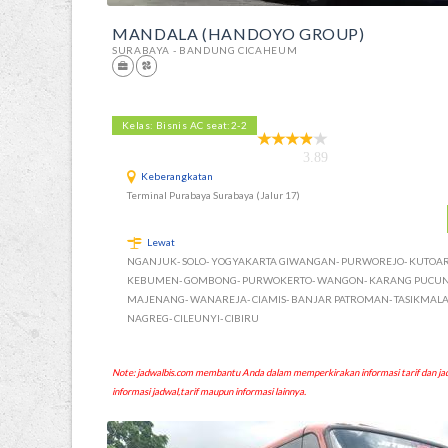
MANDALA (HANDOYO GROUP)
SURABAYA - BANDUNG CICAHEUM
Kelas: Bisnis AC seat:2-2
3.89
Keberangkatan
Terminal Purabaya Surabaya (Jalur 17)
Lewat
NGANJUK- SOLO- YOGYAKARTA GIWANGAN- PURWOREJO- KUTOAR
KEBUMEN- GOMBONG- PURWOKERTO- WANGON- KARANG PUCUN
MAJENANG- WANAREJA- CIAMIS- BANJAR PATROMAN- TASIKMALA
NAGREG- CILEUNYI- CIBIRU
Note: jadwalbis.com membantu Anda dalam memperkirakan informasi tarif dan
informasi jadwal,tarif maupun informasi lainnya.