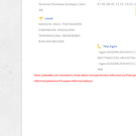
Terminal Purabaya Surabaya (Jalur
07.45, 08.45, 11.15, 14.15, 1
18)
Lewat
MADIUN- SOLO- YOGYAKARTA
GIWANGAN- MAGELANG-
TEMANGGUNG- WONOSOBO-
BANJAR NEGARA
Telp Agen
- Agen SUGENG RAHAYU CEP
085741821552, 08132756
- Agen SUGENG RAHAYU CEP
968
Note: jadwalbis.com membantu Anda dalam memperkirakan informasi tarif dan
informasi jadwal,tarif maupun informasi lainnya.