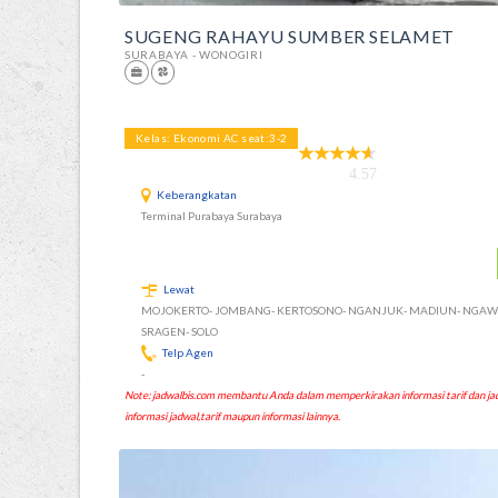
SUGENG RAHAYU SUMBER SELAMET
SURABAYA - WONOGIRI
Kelas: Ekonomi AC seat:3-2
4.57
Keberangkatan
Terminal Purabaya Surabaya
Lewat
MOJOKERTO- JOMBANG- KERTOSONO- NGANJUK- MADIUN- NGAWI
SRAGEN- SOLO
Telp Agen
-
Note: jadwalbis.com membantu Anda dalam memperkirakan informasi tarif dan
informasi jadwal,tarif maupun informasi lainnya.