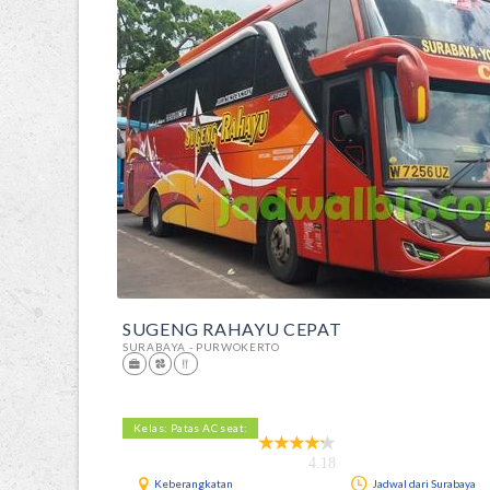
SUGENG RAHAYU CEPAT
SURABAYA - PURWOKERTO
Kelas: Patas AC seat:
4.18
Keberangkatan
Jadwal dari Surabaya