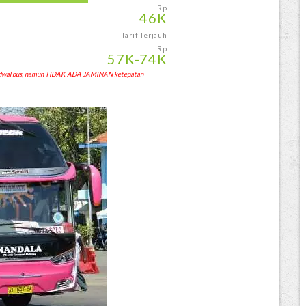
Rp
46
K
-
Tarif Terjauh
Rp
57
K
-74
K
 jadwal bus, namun TIDAK ADA JAMINAN ketepatan