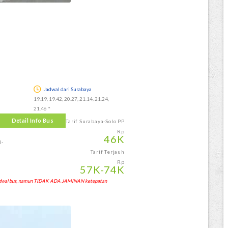
Jadwal dari Surabaya
19.19, 19.42, 20.27, 21.14, 21.24,
21.46 *
Detail Info Bus
Tarif Surabaya-Solo PP
Rp
46
K
-
Tarif Terjauh
Rp
57
K
-74
K
 jadwal bus, namun TIDAK ADA JAMINAN ketepatan