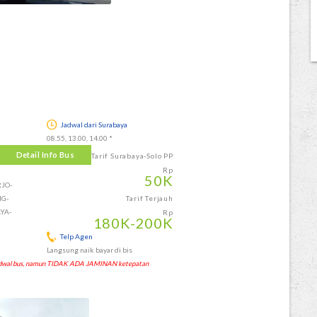
Jadwal dari Surabaya
08.55, 13.00, 14.00 *
Detail Info Bus
Tarif Surabaya-Solo PP
Rp
50
K
JO-
G-
Tarif Terjauh
YA-
Rp
180
K
-200
K
Telp Agen
Langsung naik bayar di bis
 jadwal bus, namun TIDAK ADA JAMINAN ketepatan