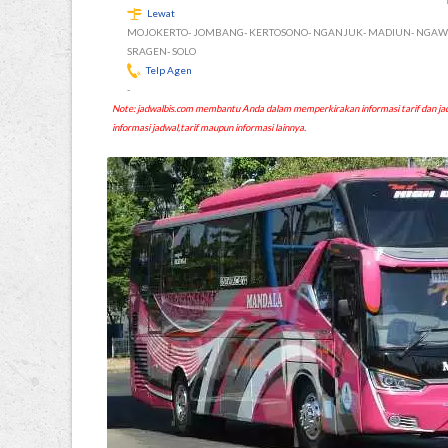
Lewat
MOJOKERTO- JOMBANG- KERTOSONO- NGANJUK- MADIUN- NGAWI
SRAGEN- SOLO
Telp Agen
-
Note: jadwalbis.com membantu Anda dalam memperkirakan informasi tarif dan
informasi jadwal,tarif maupun informasi lainnya.