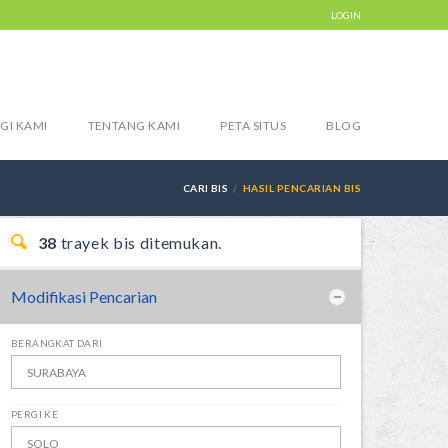
LOGIN
GI KAMI
TENTANG KAMI
PETA SITUS
BLOG
CARI BIS
HASIL PENCARIAN BIS
38
trayek bis ditemukan.
Modifikasi Pencarian
BERANGKAT DARI
PERGI KE