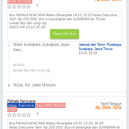
BENZ OH 1526
☆
☆
☆
☆
☆
0
Bus PAHALA KENCANA Waktu Berangkat 14.15, 15.10 Kelas:Executive
Tarif: Rp 230.000. Bus ini berangkat dari SURABAYA Ke TEGAL
Lewat:Sby-tbn-smg-tgl.
(2023-04-13 13:35:16)
Detail Info Bus
Jadwal dari Term. Purabaya.
TERM. PURABAYA. SURABAYA. JAWA
:
Surabaya. Jawa Timur.
TIMU...
14.15, 15.10
9h30m
Lewat:Sby-tbn-smg-tgl...
TEGAL. RO. JAWA TENGAH.
Pahala Kencana
Tarif Terjauh
Kelas: Executive
Bus: HINO RK 8JN
Rp
250
-325
K
K
R260
☆
☆
☆
☆
☆
0
Bus PAHALA KENCANA Waktu Berangkat 14.30, 15.30, 16.00
Kelas:Executive Tarif: Rp 250.000. Bus ini berangkat dari SURABAYA Ke