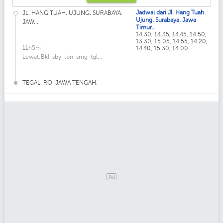
Jadwal dari Jl. Hang Tuah.
JL. HANG TUAH. UJUNG. SURABAYA.
Ujung. Surabaya. Jawa
JAW...
:
Timur.
14.30, 14.35, 14.45, 14.50,
13.30, 15.05, 14.55, 14.20,
11h5m
14.40, 15.30, 14.00
Lewat:Bkl-sby-tbn-smg-tgl...
TEGAL. RO. JAWA TENGAH.
Ad