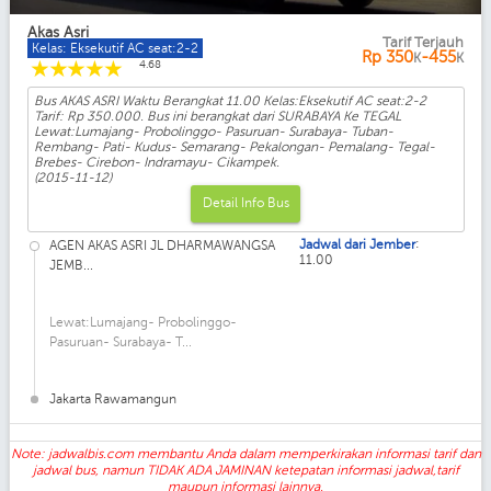
Akas Asri
Tarif Terjauh
Kelas: Eksekutif AC seat:2-2
Rp
350
-455
K
K
☆
☆
☆
☆
☆
4.68
Bus AKAS ASRI Waktu Berangkat 11.00 Kelas:Eksekutif AC seat:2-2
Tarif: Rp 350.000. Bus ini berangkat dari SURABAYA Ke TEGAL
Lewat:Lumajang- Probolinggo- Pasuruan- Surabaya- Tuban-
Rembang- Pati- Kudus- Semarang- Pekalongan- Pemalang- Tegal-
Brebes- Cirebon- Indramayu- Cikampek.
(2015-11-12)
Detail Info Bus
:
Jadwal dari Jember
AGEN AKAS ASRI JL DHARMAWANGSA
11.00
JEMB...
Lewat:Lumajang- Probolinggo-
Pasuruan- Surabaya- T...
Jakarta Rawamangun
Note: jadwalbis.com membantu Anda dalam memperkirakan informasi tarif dan
jadwal bus, namun TIDAK ADA JAMINAN ketepatan informasi jadwal,tarif
maupun informasi lainnya.