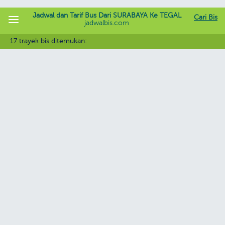
Jadwal dan Tarif Bus Dari SURABAYA Ke TEGAL
Cari Bis
jadwalbis.com
17 trayek bis ditemukan: