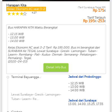
Harapan Kita
(Tarif Surabaya-Tegal PP)
Kelas: Ekonomi AC seat:3-2
Rp
175
K
☆
☆
☆
☆
☆
4.27
Tarif Terjauh
Rp
195
-253
K
K
Bus HARAPAN KITA Waktu Berangkat
- 12.15 WIB
- 13.00 WIB
- 14.00 WIB
Kelas:Ekonomi AC seat:3-2 Tarif: Rp 195.000. Bus ini berangkat dari
SURABAYA Ke TEGAL Lewat:Surabaya- Gresik- Lamongan- Tuban-
Lasem- Rembang- Pati- Kudus- Demak- Semarang- Pekalongan-
Pemalang- Tegal.
(2020-04-03)
Detail Info Bus
:
Jadwal dari Probolinggo
Terminal Bayuangga...
- 12.15 WIB
- 13.00 WIB
- 14.00 WIB
Lewat:Surabaya- Gresik- Lamongan-
Tuban- Lasem- Re...
:
Jadwal dari Surabaya
13.00, 14.00, 15.25, 17.35
Cirebon