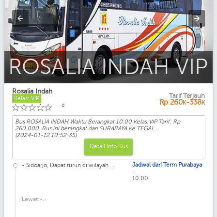
ROSALIA INDAH Executive
Rosalia Indah
Tarif Terjauh
Kelas: VIP
Rp
260
-338
K
K
☆
☆
☆
☆
☆
0
Bus ROSALIA INDAH Waktu Berangkat 10.00 Kelas:VIP Tarif: Rp
260.000. Bus ini berangkat dari SURABAYA Ke TEGAL .
(2024-01-12 10:52:35)
Detail Info Bus
Jadwal dari Term Purabaya
- Sidoarjo, Dapat turun di wilayah ...
:
10.00
Lewat:-...