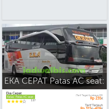
EKA CEPAT Patas AC seat:
Eka Cepat
(Tarif Tegal-Surabaya PP)
Kelas: Patas AC seat:
Rp
235
K
☆
☆
☆
☆
☆
3.57
Tarif Terjauh
Rp
315
-409
K
K