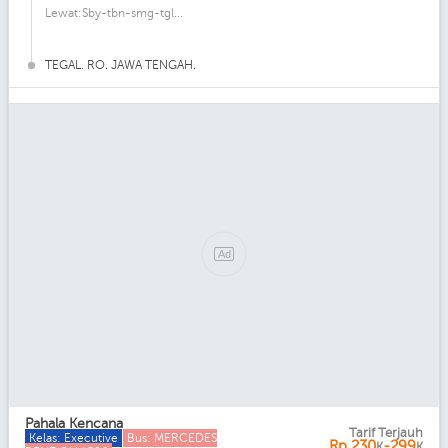
Lewat:Sby-tbn-smg-tgl...
TEGAL. RO. JAWA TENGAH.
Ad
Pahala Kencana
Tarif Terjauh
Kelas: Executive
Bus: MERCEDES
Rp
230
-299
K
K