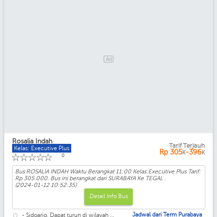
Ad
Rosalia Indah
Tarif Terjauh
Kelas: Executive Plus
Rp
305
-396
K
K
☆
☆
☆
☆
☆
0
Bus ROSALIA INDAH Waktu Berangkat 11:00 Kelas:Executive Plus Tarif:
Rp 305.000. Bus ini berangkat dari SURABAYA Ke TEGAL .
(2024-01-12 10:52:35)
Detail Info Bus
Jadwal dari Term Purabaya
- Sidoarjo, Dapat turun di wilayah ...