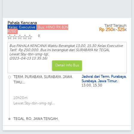
Pahala Kencana
Tarif Terjauh
Kelas: Executive
Bus: HINO RK 8JN
Rp
250
-325
K
K
R260
☆
☆
☆
☆
☆
0
Bus PAHALA KENCANA Waktu Berangkat 13.00, 15.30 Kelas:Executive
Tarif: Rp 250.000. Bus ini berangkat dari SURABAYA Ke TEGAL
Lewat:Sby-tbn-smg-tgl.
(2023-04-13 13:35:16)
Detail Info Bus
Jadwal dari Term. Purabaya.
TERM. PURABAYA. SURABAYA. JAWA
:
Surabaya. Jawa Timur.
TIMU...
13.00, 15.30
10h20m
Lewat:Sby-tbn-smg-tgl...
TEGAL. RO. JAWA TENGAH.