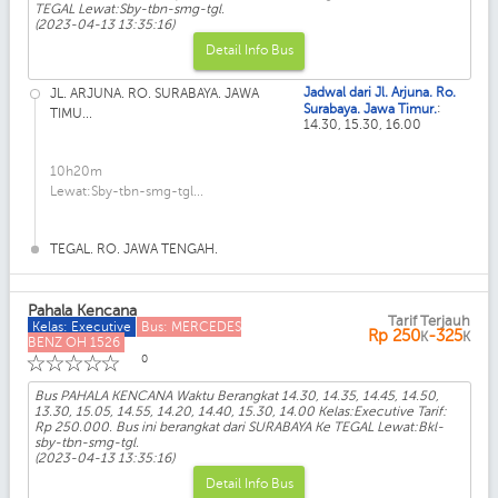
TEGAL Lewat:Sby-tbn-smg-tgl.
(2023-04-13 13:35:16)
Detail Info Bus
Jadwal dari Jl. Arjuna. Ro.
JL. ARJUNA. RO. SURABAYA. JAWA
:
Surabaya. Jawa Timur.
TIMU...
14.30, 15.30, 16.00
10h20m
Lewat:Sby-tbn-smg-tgl...
TEGAL. RO. JAWA TENGAH.
Pahala Kencana
Tarif Terjauh
Kelas: Executive
Bus: MERCEDES
Rp
250
-325
K
K
BENZ OH 1526
☆
☆
☆
☆
☆
0
Bus PAHALA KENCANA Waktu Berangkat 14.30, 14.35, 14.45, 14.50,
13.30, 15.05, 14.55, 14.20, 14.40, 15.30, 14.00 Kelas:Executive Tarif:
Rp 250.000. Bus ini berangkat dari SURABAYA Ke TEGAL Lewat:Bkl-
sby-tbn-smg-tgl.
(2023-04-13 13:35:16)
Detail Info Bus