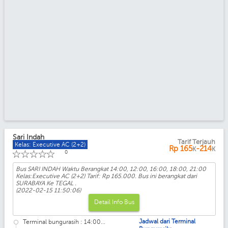
Sari Indah
Tarif Terjauh
Kelas: Executive AC (2+2)
Rp
165
-214
K
K
☆
☆
☆
☆
☆
0
Bus SARI INDAH Waktu Berangkat 14:00, 12:00, 16:00, 18:00, 21:00
Kelas:Executive AC (2+2) Tarif: Rp 165.000. Bus ini berangkat dari
SURABAYA Ke TEGAL .
(2022-02-15 11:50:06)
Detail Info Bus
Jadwal dari Terminal
Terminal bungurasih : 14:00...