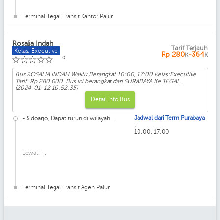
Terminal Tegal Transit Kantor Palur
Rosalia Indah
Tarif Terjauh
Kelas: Executive
Rp
280
-364
K
K
☆
☆
☆
☆
☆
0
Bus ROSALIA INDAH Waktu Berangkat 10:00, 17:00 Kelas:Executive
Tarif: Rp 280.000. Bus ini berangkat dari SURABAYA Ke TEGAL .
(2024-01-12 10:52:35)
Detail Info Bus
Jadwal dari Term Purabaya
- Sidoarjo, Dapat turun di wilayah ...
:
10:00, 17:00
Lewat:-...
Terminal Tegal Transit Agen Palur