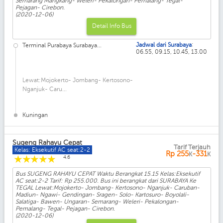
Semarang Mangkang- Weleri- Pekalongan- Pemalang- Tegal-
Pejagan- Cirebon.
(2020-12-06)
Detail Info Bus
:
Jadwal dari Surabaya
Terminal Purabaya Surabaya...
06.55, 09.15, 10.45, 13.00
Lewat:Mojokerto- Jombang- Kertosono-
Nganjuk- Caru...
Kuningan
Sugeng Rahayu Cepat
Tarif Terjauh
Kelas: Eksekutif AC seat:2-2
Rp
255
-331
K
K
☆
☆
☆
☆
☆
4.6
Bus SUGENG RAHAYU CEPAT Waktu Berangkat 15.15 Kelas:Eksekutif
AC seat:2-2 Tarif: Rp 255.000. Bus ini berangkat dari SURABAYA Ke
TEGAL Lewat:Mojokerto- Jombang- Kertosono- Nganjuk- Caruban-
Madiun- Ngawi- Gendingan- Sragen- Solo- Kartosuro- Boyolali-
Salatiga- Bawen- Ungaran- Semarang- Weleri- Pekalongan-
Pemalang- Tegal- Pejagan- Cirebon.
(2020-12-06)