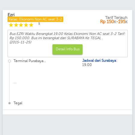
Ezri
Tarif Terjauh
Kelas: Ekonomi Non AC seat:3-2
Rp
150
-195
K
K
☆
☆
☆
☆
☆
5
Bus EZRI Waktu Berangkat 19.00 Kelas:Ekonomi Non AC seat:3-2 Tarif:
Rp 150.000. Bus ini berangkat dari SURABAYA Ke TEGAL .
(2015-11-25)
Detail Info Bus
:
Jadwal dari Surabaya
Terminal Purabaya...
19.00
...
Tegal