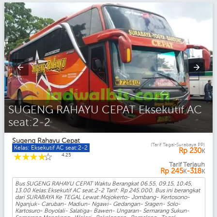
SUGENG RAHAYU CEPAT Eksekutif AC
seat:2-2
Sugeng Rahayu Cepat
(Tarif Tegal-Surabaya PP)
Kelas: Eksekutif AC seat:2-2
Rp
230
K
☆
☆
☆
☆
☆
4.25
Tarif Terjauh
Rp
245
-318
K
K
Bus SUGENG RAHAYU CEPAT Waktu Berangkat 06.55, 09.15, 10.45,
13.00 Kelas:Eksekutif AC seat:2-2 Tarif: Rp 245.000. Bus ini berangkat
dari SURABAYA Ke TEGAL Lewat:Mojokerto- Jombang- Kertosono-
Nganjuk- Caruban- Madiun- Ngawi- Gedangan- Sragen- Solo-
Kartosuro- Boyolali- Salatiga- Bawen- Ungaran- Semarang Sukun-