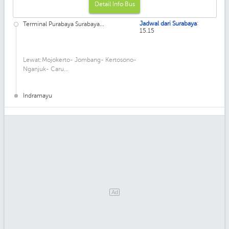
Detail Info Bus
:
Jadwal dari Surabaya
Terminal Purabaya Surabaya...
15.15
Lewat:Mojokerto- Jombang- Kertosono-
Nganjuk- Caru...
Indramayu
Ad