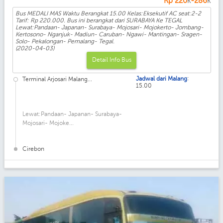
Rp
220
-286
K
K
Bus MEDALI MAS Waktu Berangkat 15.00 Kelas:Eksekutif AC seat:2-2
Tarif: Rp 220.000. Bus ini berangkat dari SURABAYA Ke TEGAL
Lewat:Pandaan- Japanan- Surabaya- Mojosari- Mojokerto- Jombang-
Kertosono- Nganjuk- Madiun- Caruban- Ngawi- Mantingan- Sragen-
Solo- Pekalongan- Pemalang- Tegal.
(2020-04-03)
Detail Info Bus
:
Jadwal dari Malang
Terminal Arjosari Malang...
15.00
Lewat:Pandaan- Japanan- Surabaya-
Mojosari- Mojoke...
Cirebon