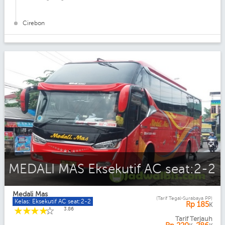
Cirebon
MEDALI MAS Eksekutif AC seat:2-2
Medali Mas
(Tarif Tegal-Surabaya PP)
Kelas: Eksekutif AC seat:2-2
Rp
185
K
☆
☆
☆
☆
☆
3.86
Tarif Terjauh