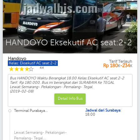
HANDOYO Eksekutif AC seat:2-2
Handoyo
Tarif Terjauh
Kelas: Eksekutif AC seat:2-2
Rp
180
-234
K
K
☆
☆
☆
☆
☆
4.4
Bus HANDOYO Waktu Berangkat 18.00 Kelas:Eksekutif AC seat:2-2
Tarif: Rp 180.000. Bus ini berangkat dari SURABAYA Ke TEGAL
Lewat:Semarang- Pekalongan- Pemalang- Tegal.
(2019-02-08)
Detail Info Bus
:
Jadwal dari Surabaya
Terminal Purabaya...
18.00
Lewat:Semarang- Pekalongan-
Pemalang- Tegal...