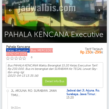
PAHALA KENCANA Executive
Pahala Kencana
Tarif Terjauh
Kelas: Executive
Bus: MERCEDES
Rp
230
-299
K
K
BENZ OH 1526
☆
☆
☆
☆
☆
0
Bus PAHALA KENCANA Waktu Berangkat 15.20 Kelas:Executive Tarif:
Rp 230.000. Bus ini berangkat dari SURABAYA Ke TEGAL Lewat:Sby-
tbn-smg-tgl.
(2023-04-13 13:35:16)
Detail Info Bus
Jadwal dari Jl. Arjuna. Ro.
JL. ARJUNA. RO. SURABAYA. JAWA
:
Surabaya. Jawa Timur.
TIMU...
15.20
9h30m