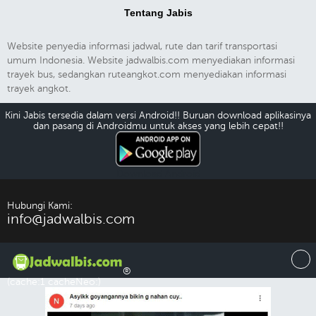
Tentang Jabis
Website penyedia informasi jadwal, rute dan tarif transportasi
umum Indonesia. Website jadwalbis.com menyediakan informasi
trayek bus, sedangkan ruteangkot.com menyediakan informasi
trayek angkot.
Kini Jabis tersedia dalam versi Android!! Buruan download aplikasinya
dan pasang di Androidmu untuk akses yang lebih cepat!!
Download Android
Hubungi Kami:
info@jadwalbis.com
®
(cache:1 cacheNeo:)