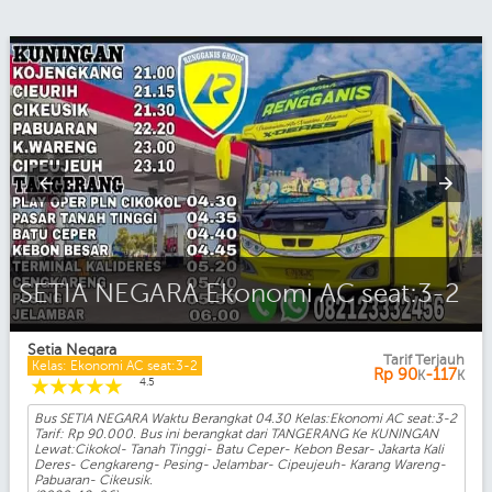
SETIA NEGARA Ekonomi AC seat:3-2
Setia Negara
Tarif Terjauh
Kelas: Ekonomi AC seat:3-2
Rp
90
-117
K
K
☆
☆
☆
☆
☆
4.5
Bus SETIA NEGARA Waktu Berangkat 04.30 Kelas:Ekonomi AC seat:3-2
Tarif: Rp 90.000. Bus ini berangkat dari TANGERANG Ke KUNINGAN
Lewat:Cikokol- Tanah Tinggi- Batu Ceper- Kebon Besar- Jakarta Kali
Deres- Cengkareng- Pesing- Jelambar- Cipeujeuh- Karang Wareng-
Pabuaran- Cikeusik.