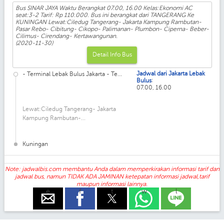
Bus SINAR JAYA Waktu Berangkat 07.00, 16.00 Kelas:Ekonomi AC
seat:3-2 Tarif: Rp 110.000. Bus ini berangkat dari TANGERANG Ke
KUNINGAN Lewat:Ciledug Tangerang- Jakarta Kampung Rambutan-
Pasar Rebo- Cibitung- Cikopo- Palimanan- Plumbon- Ciperna- Beber-
Cilimus- Cirendang- Kertawangunan.
(2020-11-30)
Detail Info Bus
Jadwal dari Jakarta Lebak
- Terminal Lebak Bulus Jakarta - Te...
:
Bulus
07.00, 16.00
Lewat:Ciledug Tangerang- Jakarta
Kampung Rambutan-...
Kuningan
Note: jadwalbis.com membantu Anda dalam memperkirakan informasi tarif dan
jadwal bus, namun TIDAK ADA JAMINAN ketepatan informasi jadwal,tarif
maupun informasi lainnya.
e
f
t
w
l