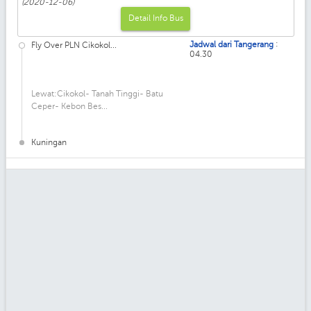
(2020-12-06)
Detail Info Bus
:
Jadwal dari Tangerang
Fly Over PLN Cikokol...
04.30
Lewat:Cikokol- Tanah Tinggi- Batu
Ceper- Kebon Bes...
Kuningan