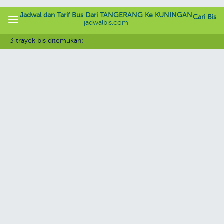
Jadwal dan Tarif Bus Dari TANGERANG Ke KUNINGAN
Cari Bis
jadwalbis.com
3 trayek bis ditemukan: