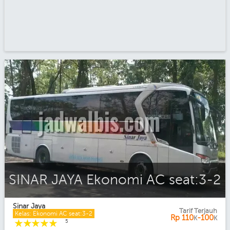
SINAR JAYA Ekonomi AC seat:3-2
Sinar Jaya
Tarif Terjauh
Kelas: Ekonomi AC seat:3-2
Rp
110
-100
K
K
☆
☆
☆
☆
☆
5