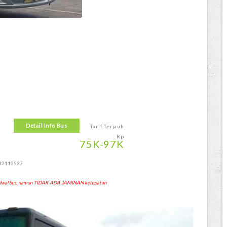
a
Detail Info Bus
Tarif Terjauh
Rp
75
K
-97
K
112113537
 jadwal bus, namun TIDAK ADA JAMINAN ketepatan