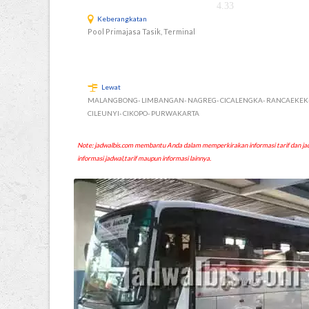
4.33
Keberangkatan
Pool Primajasa Tasik, Terminal
Lewat
MALANGBONG- LIMBANGAN- NAGREG- CICALENGKA- RANCAEKEK
CILEUNYI- CIKOPO- PURWAKARTA
Note: jadwalbis.com membantu Anda dalam memperkirakan informasi tarif dan
informasi jadwal,tarif maupun informasi lainnya.