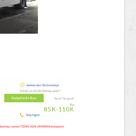
Jadwal dari Tasikmalaya
04.30 s.d 20.30 (Setiap Jam) *
Detail Info Bus
Tarif Terjauh
Rp
85
K
-110
K
Telp Agen
-
 jadwal bus, namun TIDAK ADA JAMINAN ketepatan