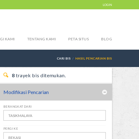
LOGIN
GI KAMI
TENTANG KAMI
PETA SITUS
BLOG
CARI BIS
HASIL PENCARIAN BIS
8
trayek bis ditemukan.
Modifikasi Pencarian
BERANGKAT DARI
PERGI KE