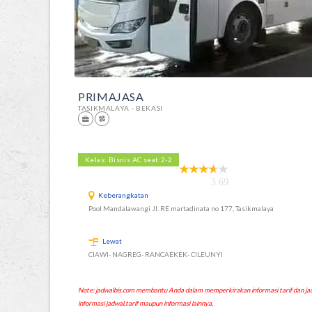
PRIMAJASA
TASIKMALAYA - BEKASI
Kelas: Bisnis AC seat:2-2
3.69
Keberangkatan
Pool Mandalawangi Jl. RE martadinata no 177, Tasikmalaya
Lewat
CIAWI- NAGREG- RANCAEKEK- CILEUNYI
Note: jadwalbis.com membantu Anda dalam memperkirakan informasi tarif dan
informasi jadwal,tarif maupun informasi lainnya.