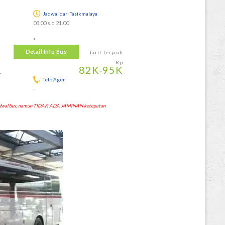
Jadwal dari Tasikmalaya
03.00 s.d 21.00
*
Detail Info Bus
Tarif Terjauh
Rp
82
K
-95
K
-
Telp Agen
-
 jadwal bus, namun TIDAK ADA JAMINAN ketepatan