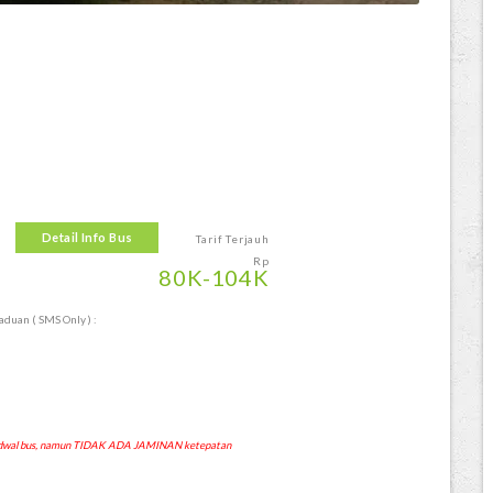
Detail Info Bus
Tarif Terjauh
Rp
80
K
-104
K
duan ( SMS Only ) :
 jadwal bus, namun TIDAK ADA JAMINAN ketepatan