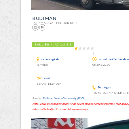
BUDIMAN
TASIKMALAYA - PONDOK KOPI
Kelas: Bisnis AC seat:2-2
1
Keberangkatan
Jadwal dari Tasikmalay
Terminal
08.30 & 21.00 *
Lewat
BEKASI- KLENDER
Telp Agen
( 0265 ) 323714 & SMS 08
Sumber:
Budiman Lovers Community (BLC)
Note: jadwalbis.com membantu Anda dalam memperkirakan informasi tarif dan
informasi jadwal,tarif maupun informasi lainnya.