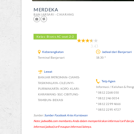
MERDEKA
BANJARSARI - CIKARANG
Kelas: Bisnis AC seat:2-2
3.43
Keberangkatan
Jadwal dari Banjarsari
Terminal Banjarsari
18.30 *
Lewat
BANJAR PATROMAN- CIAMIS-
Telp Agen
TASIKMALAYA- CILEUNYI-
Informasi / Keluhan & Penga
PURWAKARTA- KOPO- KLARI-
* 0812 2268 050
KARAWANG- SGC- CIBITUNG-
* 0812 246 0054
TAMBUN- BEKASI
* 0812 2299 4666
* 0852 2295 4727
Sumber:
Sumber Facebook Aries Kurniawan
Note: jadwalbis.com membantu Anda dalam memperkirakan informasi tarif dan
informasi jadwal,tarif maupun informasi lainnya.