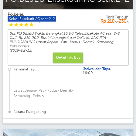
Po.bejeu
Tarif Terjauh
Kelas: Eksekutif AC seat:2-2
Rp
210
-230
K
K
☆
☆
☆
☆
☆
5
Bus PO.BEJEU Waktu Berangkat 16:00 Kelas:Eksekutif AC seat:2-2
Tarif: Rp 210.000. Bus ini berangkat dari TAYU Ke JAKARTA
PULOGADUNG Lewat:Jepara- Pati- Kudus- Demak- Semarang-
Pekalongan.
(2019-02-12)
Detail Info Bus
:
Jadwal dari Tayu
Terminal Tayu...
16:00
Lewat:Jepara- Pati- Kudus- Demak-
Semarang- Pekalo...
Jakarta Pulogadung