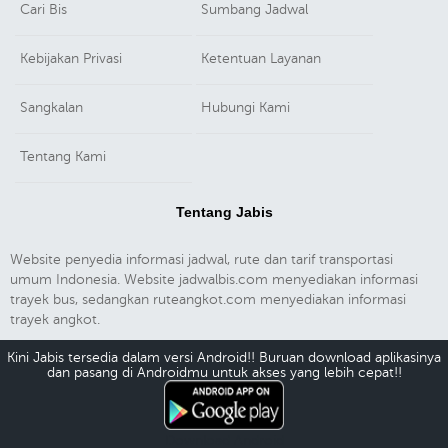
Cari Bis
Sumbang Jadwal
Kebijakan Privasi
Ketentuan Layanan
Sangkalan
Hubungi Kami
Tentang Kami
Tentang Jabis
Website penyedia informasi jadwal, rute dan tarif transportasi
umum Indonesia. Website jadwalbis.com menyediakan informasi
trayek bus, sedangkan ruteangkot.com menyediakan informasi
trayek angkot.
Kini Jabis tersedia dalam versi Android!! Buruan download aplikasinya
dan pasang di Androidmu untuk akses yang lebih cepat!!
Download Android