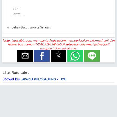
08:30
Lewat:-...
Lebak Bulus (jakarta Selatan)
Note: jadwalbis.com membantu Anda dalam memperkirakan informasi tarif dan
jadwal bus, namun TIDAK ADA JAMINAN ketepatan informasi jadwal,tarif
maupun informasi lainnya.
e
f
t
w
l
Lihat Rute Lain :
Jadwal Bis
JAKARTA PULOGADUNG - TAYU