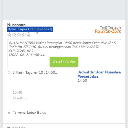
Nusantara
Tarif Terjauh
Kelas: Super Executive (2+1)
Rp
275
-357
K
K
☆
☆
☆
☆
☆
0
Bus NUSANTARA Waktu Berangkat 14:50 Kelas:Super Executive (2+1)
Tarif: Rp 275.000. Bus ini berangkat dari TAYU Ke JAKARTA
PULOGADUNG .
(2022-06-21 11:56:44)
Detail Info Bus
Jadwal dari Agen Nusantara
Jl Pati - Tayu km 10 : 14:50...
:
Wedari Jaksa
14:50
10:40
Lewat:-...
Terminal Lebak Bulus