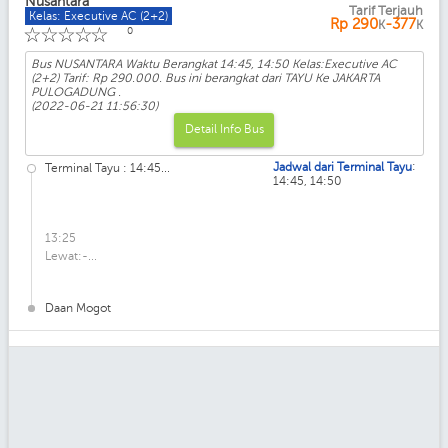
Nusantara
Tarif Terjauh
Kelas: Executive AC (2+2)
Rp
290
-377
K
K
☆
☆
☆
☆
☆
0
Bus NUSANTARA Waktu Berangkat 14:45, 14:50 Kelas:Executive AC
(2+2) Tarif: Rp 290.000. Bus ini berangkat dari TAYU Ke JAKARTA
PULOGADUNG .
(2022-06-21 11:56:30)
Detail Info Bus
:
Jadwal dari Terminal Tayu
Terminal Tayu : 14:45...
14:45, 14:50
13:25
Lewat:-...
Daan Mogot