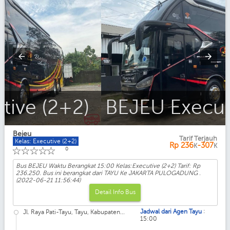
BEJEU Executive (2+2)
Bejeu
Tarif Terjauh
Kelas: Executive (2+2)
Rp
236
-307
K
K
☆
☆
☆
☆
☆
0
Bus BEJEU Waktu Berangkat 15:00 Kelas:Executive (2+2) Tarif: Rp
236.250. Bus ini berangkat dari TAYU Ke JAKARTA PULOGADUNG .
(2022-06-21 11:56:44)
Detail Info Bus
:
Jadwal dari Agen Tayu
Jl. Raya Pati-Tayu, Tayu, Kabupaten...
15:00