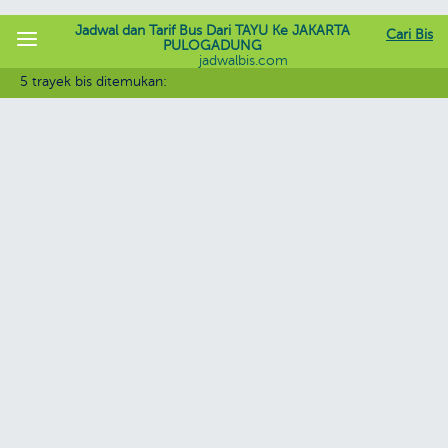
Jadwal dan Tarif Bus Dari TAYU Ke JAKARTA
Cari Bis
PULOGADUNG
jadwalbis.com
5 trayek bis ditemukan: