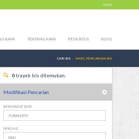
LOGIN
GI KAMI
TENTANG KAMI
PETA SITUS
BLOG
CARI BIS
HASIL PENCARIAN BIS
0
trayek bis ditemukan.
Modifikasi Pencarian
BERANGKAT DARI
PERGI KE