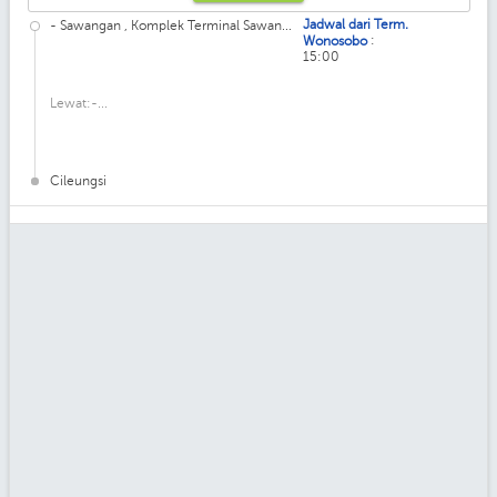
Jadwal dari Term.
- Sawangan , Komplek Terminal Sawan...
:
Wonosobo
15:00
Lewat:-...
Cileungsi