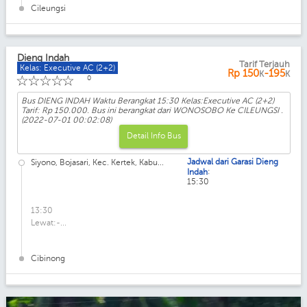
Cileungsi
Dieng Indah
Tarif Terjauh
Kelas: Executive AC (2+2)
Rp
150
-195
K
K
☆
☆
☆
☆
☆
0
Bus DIENG INDAH Waktu Berangkat 15:30 Kelas:Executive AC (2+2)
Tarif: Rp 150.000. Bus ini berangkat dari WONOSOBO Ke CILEUNGSI .
(2022-07-01 00:02:08)
Detail Info Bus
Jadwal dari Garasi Dieng
Siyono, Bojasari, Kec. Kertek, Kabu...
:
Indah
15:30
13:30
Lewat:-...
Cibinong