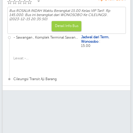
☆
☆
☆
☆
☆
0
Bus ROSALIA INDAH Waktu Berangkat 15.00 Kelas:VIP Tarif: Rp
145.000. Bus ini berangkat dari WONOSOBO Ke CILEUNGSI .
(2023-12-15 20:35:50)
Detail Info Bus
Jadwal dari Term.
- Sawangan , Komplek Terminal Sawan...
:
Wonosobo
15.00
Lewat:-...
Cileungsi Transit Aji Barang