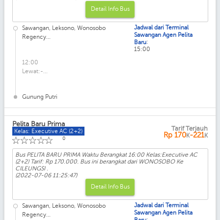
Detail Info Bus
Jadwal dari Terminal
Sawangan, Leksono, Wonosobo
Sawangan Agen Pelita
Regency...
:
Baru
15:00
12:00
Lewat:-...
Gunung Putri
Pelita Baru Prima
Tarif Terjauh
Kelas: Executive AC (2+2)
Rp
170
-221
K
K
☆
☆
☆
☆
☆
0
Bus PELITA BARU PRIMA Waktu Berangkat 16:00 Kelas:Executive AC
(2+2) Tarif: Rp 170.000. Bus ini berangkat dari WONOSOBO Ke
CILEUNGSI .
(2022-07-06 11:25:47)
Detail Info Bus
Jadwal dari Terminal
Sawangan, Leksono, Wonosobo
Sawangan Agen Pelita
Regency...
: