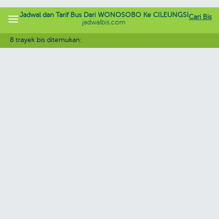
Jadwal dan Tarif Bus Dari WONOSOBO Ke CILEUNGSI
Cari Bis
jadwalbis.com
8 trayek bis ditemukan: