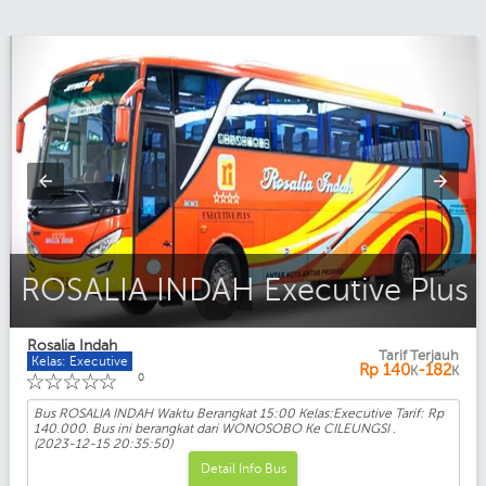
ROSALIA INDAH Executive Plus
Rosalia Indah
Tarif Terjauh
Kelas: Executive
Rp
140
-182
K
K
☆
☆
☆
☆
☆
0
Bus ROSALIA INDAH Waktu Berangkat 15:00 Kelas:Executive Tarif: Rp
140.000. Bus ini berangkat dari WONOSOBO Ke CILEUNGSI .
(2023-12-15 20:35:50)
Detail Info Bus