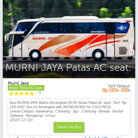
MURNI JAYA Patas AC seat:
Murni Jaya
Tarif Terjauh
Kelas: Patas AC seat:
Rp
150
-195
K
K
☆
☆
☆
☆
☆
5
Bus MURNI JAYA Waktu Berangkat 16.00 Kelas:Patas AC seat: Tarif: Rp
150.000. Bus ini berangkat dari WONOSOBO Ke CILEUNGSI
Lewat:Cikopo- Karawang- Cikarang- Sgc- Cibitung- Bekasi- Bantar
Gebang- Narogong- Limus.
(2023-12-10)
Detail Info Bus