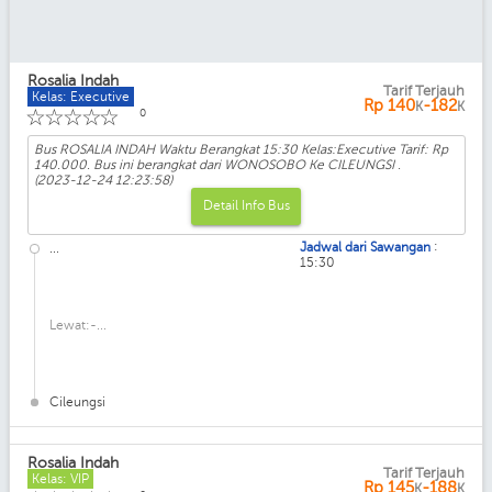
Rosalia Indah
Tarif Terjauh
Kelas: Executive
Rp
140
-182
K
K
☆
☆
☆
☆
☆
0
Bus ROSALIA INDAH Waktu Berangkat 15:30 Kelas:Executive Tarif: Rp
140.000. Bus ini berangkat dari WONOSOBO Ke CILEUNGSI .
(2023-12-24 12:23:58)
Detail Info Bus
:
Jadwal dari Sawangan
...
15:30
Lewat:-...
Cileungsi
Rosalia Indah
Tarif Terjauh
Kelas: VIP
Rp
145
-188
K
K