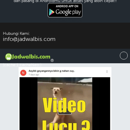
dan pasang di Androidmu untuk akses yang lebih cepat!!
Download Android
Hubungi Kami:
info@jadwalbis.com
®
(cache:1 cacheNeo:)