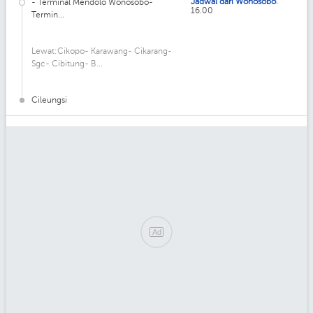
:
Jadwal dari Wonosobo
- Terminal Mendolo Wonosobo-
16.00
Termin...
Lewat:Cikopo- Karawang- Cikarang-
Sgc- Cibitung- B...
Cileungsi