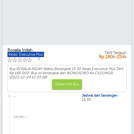
Rosalia Indah
Tarif Terjauh
Kelas: Executive Plus
Rp
180
-234
K
K
☆
☆
☆
☆
☆
0
Bus ROSALIA INDAH Waktu Berangkat 15:30 Kelas:Executive Plus Tarif:
Rp 180.000. Bus ini berangkat dari WONOSOBO Ke CILEUNGSI .
(2023-12-24 12:23:58)
Detail Info Bus
:
Jadwal dari Sawangan
...
15:30
Lewat:-...