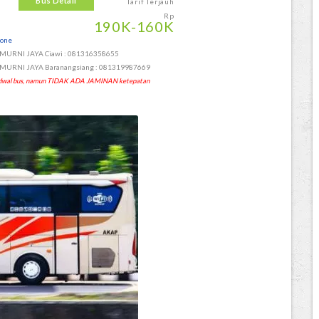
Bus Detail
Tarif Terjauh
Rp
190
K
-160
K
hone
 MURNI JAYA Ciawi : 081316358655
 MURNI JAYA Baranangsiang : 081319987669
 jadwal bus, namun TIDAK ADA JAMINAN ketepatan