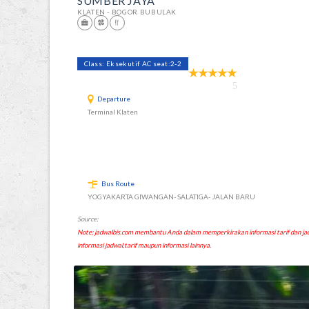
SUMBER JAYA
KLATEN - BOGOR BUBULAK
Class: Eksekutif AC seat:2-2
5
Departure
Terminal Klaten
Bus Route
YOGYAKARTA GIWANGAN- SALATIGA- JALAN BARU
Source:
Note: jadwalbis.com membantu Anda dalam memperkirakan informasi tarif dan
informasi jadwal,tarif maupun informasi lainnya.