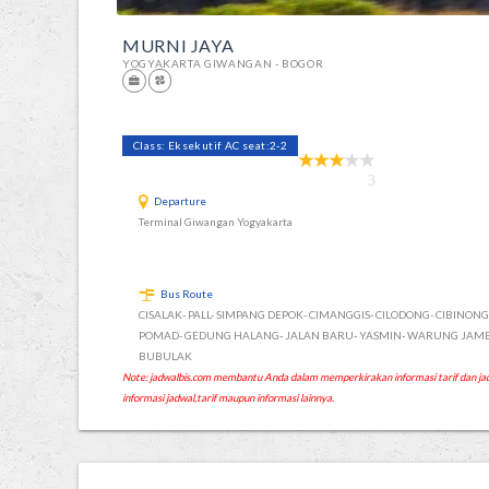
MURNI JAYA
YOGYAKARTA GIWANGAN - BOGOR
Class: Eksekutif AC seat:2-2
3
Departure
Terminal Giwangan Yogyakarta
Bus Route
CISALAK- PALL- SIMPANG DEPOK- CIMANGGIS- CILODONG- CIBINONG
POMAD- GEDUNG HALANG- JALAN BARU- YASMIN- WARUNG JAM
BUBULAK
Note: jadwalbis.com membantu Anda dalam memperkirakan informasi tarif dan
informasi jadwal,tarif maupun informasi lainnya.