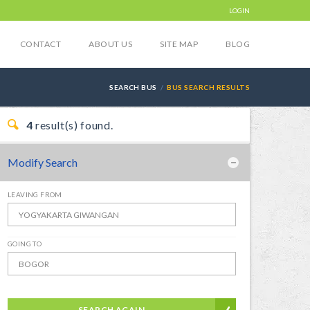
LOGIN
CONTACT
ABOUT US
SITE MAP
BLOG
SEARCH BUS
BUS SEARCH RESULTS
4
result(s) found.
Modify Search
LEAVING FROM
GOING TO
SEARCH AGAIN