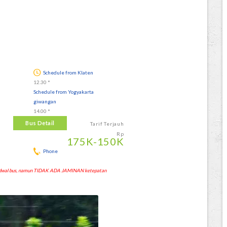
Schedule from Klaten
12.30 *
Schedule from Yogyakarta
giwangan
14.00 *
Bus Detail
Tarif Terjauh
Rp
175
K
-150
K
Phone
 jadwal bus, namun TIDAK ADA JAMINAN ketepatan