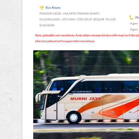
Bus Route
PONDOK GEDE- JAKARTA PINANG RANTI-
P
KALIMALANG- JATI ASIH- CITEURUP- BOGOR- TAJUR-
-Agen
SUKASARI
-Agen
Note: jadwalbis.com membantu Anda dalam memperkirakan informasi tarif dan
informasi jadwal,tarif maupun informasi lainnya.