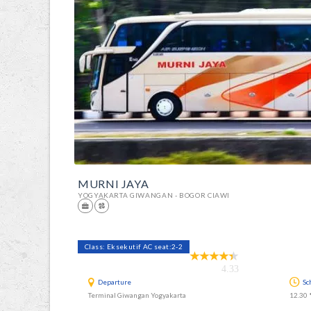
MURNI JAYA
YOGYAKARTA GIWANGAN - BOGOR CIAWI
Class: Eksekutif AC seat:2-2
4.33
Departure
Sc
Terminal Giwangan Yogyakarta
12.30 