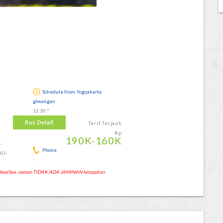
Schedule from Yogyakarta
giwangan
12.30 *
Bus Detail
Tarif Terjauh
Rp
190
K
-160
K
-
Phone
BU-
-
 jadwal bus, namun TIDAK ADA JAMINAN ketepatan