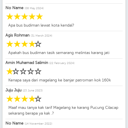
No Name
(08 May 2024)
☆
☆
☆
☆
☆
Apa bus budiman lewat kota kendal?
Agis Rohman
(31 March 2024)
☆
☆
☆
☆
☆
Apakah bus budiman tasik semarang melintas karang jati
Amin Muhamad Salimin
(22 February 2024)
☆
☆
☆
☆
☆
Kenapa saya dari magelang ke banjar patroman kok 160k
Juju Juju
(23 June 2023)
☆
☆
☆
☆
☆
Maaf mau tanya kak tarif Magelang ke karang Pucung Cilacap
sekarang berapa ya kak .?
No Name
(14 November 2022)