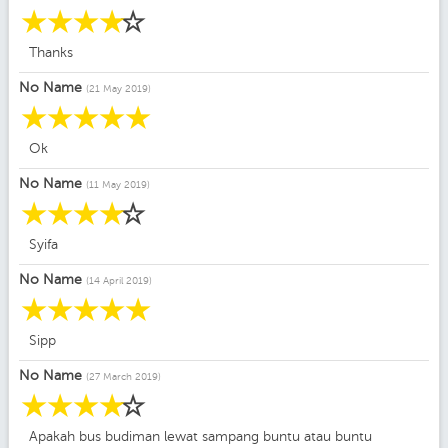
☆
☆
☆
☆
☆
Thanks
No Name
(21 May 2019)
☆
☆
☆
☆
☆
Ok
No Name
(11 May 2019)
☆
☆
☆
☆
☆
Syifa
No Name
(14 April 2019)
☆
☆
☆
☆
☆
Sipp
No Name
(27 March 2019)
☆
☆
☆
☆
☆
Apakah bus budiman lewat sampang buntu atau buntu