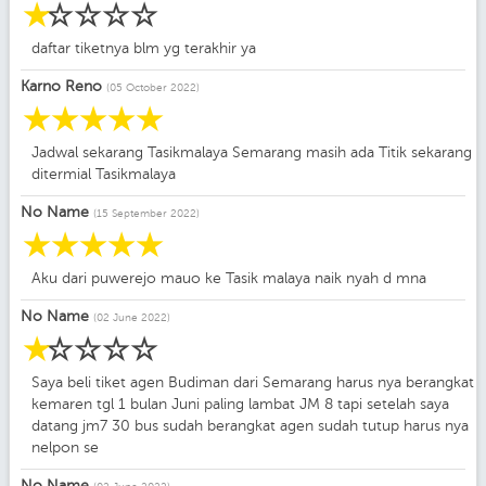
☆
☆
☆
☆
☆
daftar tiketnya blm yg terakhir ya
Karno Reno
(05 October 2022)
☆
☆
☆
☆
☆
Jadwal sekarang Tasikmalaya Semarang masih ada Titik sekarang
ditermial Tasikmalaya
No Name
(15 September 2022)
☆
☆
☆
☆
☆
Aku dari puwerejo mauo ke Tasik malaya naik nyah d mna
No Name
(02 June 2022)
☆
☆
☆
☆
☆
Saya beli tiket agen Budiman dari Semarang harus nya berangkat
kemaren tgl 1 bulan Juni paling lambat JM 8 tapi setelah saya
datang jm7 30 bus sudah berangkat agen sudah tutup harus nya
nelpon se
No Name