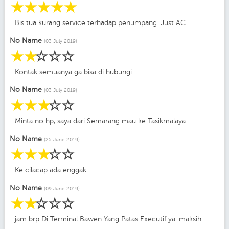
☆
☆
☆
☆
☆
Bis tua kurang service terhadap penumpang. Just AC....
No Name
(03 July 2019)
☆
☆
☆
☆
☆
Kontak semuanya ga bisa di hubungi
No Name
(03 July 2019)
☆
☆
☆
☆
☆
Minta no hp, saya dari Semarang mau ke Tasikmalaya
No Name
(25 June 2019)
☆
☆
☆
☆
☆
Ke cilacap ada enggak
No Name
(09 June 2019)
☆
☆
☆
☆
☆
jam brp Di Terminal Bawen Yang Patas Executif ya. maksih