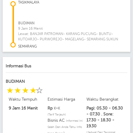
TASIKMALAYA
BUDIMAN
9 Jam 16 Menit
Lewat: BANJAR PATROMAN- KARANG PUCUNG- BUNTU-
KUTOARJO- PURWOREJO- MAGELANG- SEMARANG SUKUN
SEMARANG
Informasi Bus
BUDIMAN
☆
☆
☆
☆
☆
Waktu Tempuh
Estimasi Harga
Waktu Berangkat
9 Jam 16 Menit
Rp
-
Pagi: 05.30 - 06.30
K
K
- 07.30 . Sore:
(Tarif Terjauh)
17.30 - 18.30 -
Bisnis AC
Informasi Ini
19.30
Salah Dan Anda Tahu Info
(Jadwal Dari Terminal