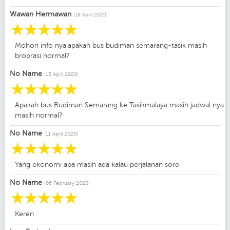
Wawan Hermawan
(18 April 2020)
☆
☆
☆
☆
☆
Mohon info nya,apakah bus budiman semarang-tasik masih
broprasi normal?
No Name
(13 April 2020)
☆
☆
☆
☆
☆
Apakah bus Budiman Semarang ke Tasikmalaya masih jadwal nya
masih normal?
No Name
(11 April 2020)
☆
☆
☆
☆
☆
Yang ekonomi apa masih ada kalau perjalanan sore
No Name
(06 February 2020)
☆
☆
☆
☆
☆
Keren