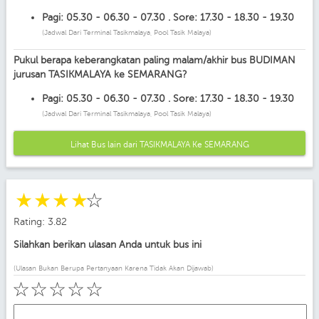
Pagi: 05.30 - 06.30 - 07.30 . Sore: 17.30 - 18.30 - 19.30
(Jadwal Dari Terminal Tasikmalaya, Pool Tasik Malaya)
Pukul berapa keberangkatan paling malam/akhir bus BUDIMAN
jurusan TASIKMALAYA ke SEMARANG?
Pagi: 05.30 - 06.30 - 07.30 . Sore: 17.30 - 18.30 - 19.30
(Jadwal Dari Terminal Tasikmalaya, Pool Tasik Malaya)
Lihat Bus lain dari TASIKMALAYA Ke SEMARANG
☆
☆
☆
☆
☆
Rating: 3.82
Silahkan berikan ulasan Anda untuk bus ini
(Ulasan Bukan Berupa Pertanyaan Karena Tidak Akan Dijawab)
☆
☆
☆
☆
☆