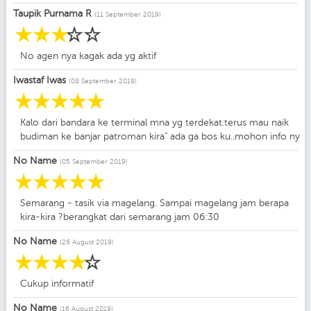
Taupik Purnama R
(11 September 2019)
☆
☆
☆
☆
☆
No agen nya kagak ada yg aktif
Iwastaf Iwas
(08 September 2019)
☆
☆
☆
☆
☆
Kalo dari bandara ke terminal mna yg terdekat.terus mau naik
budiman ke banjar patroman kira" ada ga bos ku..mohon info ny
No Name
(05 September 2019)
☆
☆
☆
☆
☆
Semarang - tasik via magelang. Sampai magelang jam berapa
kira-kira ?berangkat dari semarang jam 06:30
No Name
(26 August 2019)
☆
☆
☆
☆
☆
Cukup informatif
No Name
(16 August 2019)