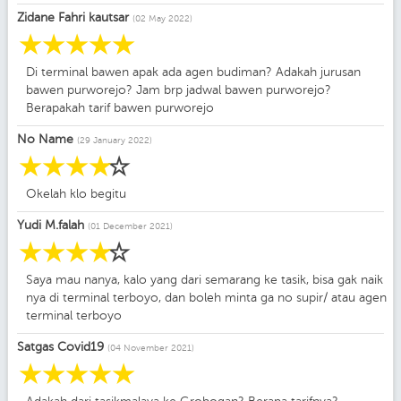
Zidane Fahri kautsar
(02 May 2022)
☆
☆
☆
☆
☆
Di terminal bawen apak ada agen budiman? Adakah jurusan
bawen purworejo? Jam brp jadwal bawen purworejo?
Berapakah tarif bawen purworejo
No Name
(29 January 2022)
☆
☆
☆
☆
☆
Okelah klo begitu
Yudi M.falah
(01 December 2021)
☆
☆
☆
☆
☆
Saya mau nanya, kalo yang dari semarang ke tasik, bisa gak naik
nya di terminal terboyo, dan boleh minta ga no supir/ atau agen
terminal terboyo
Satgas Covid19
(04 November 2021)
☆
☆
☆
☆
☆