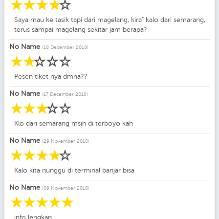
☆
☆
☆
☆
☆
Saya mau ke tasik tapi dari magelang, kira" kalo dari semarang,
terus sampai magelang sekitar jam berapa?
No Name
(18 December 2018)
☆
☆
☆
☆
☆
Pesen tiket nya dmna??
No Name
(17 December 2018)
☆
☆
☆
☆
☆
Klo dari semarang msih di terboyo kah
No Name
(29 November 2018)
☆
☆
☆
☆
☆
Kalo kita nunggu di terminal banjar bisa
No Name
(09 November 2018)
☆
☆
☆
☆
☆
info lengkap