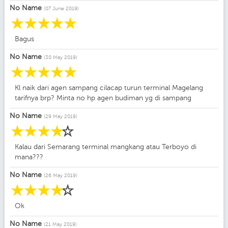
No Name
(07 June 2019)
☆
☆
☆
☆
☆
Bagus
No Name
(30 May 2019)
☆
☆
☆
☆
☆
Kl naik dari agen sampang cilacap turun terminal Magelang
tarifnya brp? Minta no hp agen budiman yg di sampang
No Name
(29 May 2019)
☆
☆
☆
☆
☆
Kalau dari Semarang terminal mangkang atau Terboyo di
mana???
No Name
(26 May 2019)
☆
☆
☆
☆
☆
Ok
No Name
(21 May 2019)