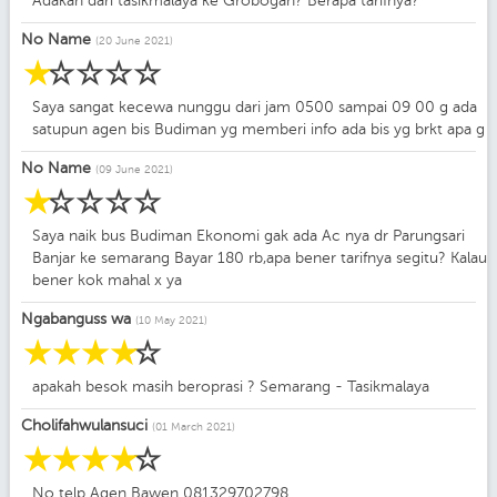
Adakah dari tasikmalaya ke Grobogan? Berapa tarifnya?
No Name
(20 June 2021)
☆
☆
☆
☆
☆
Saya sangat kecewa nunggu dari jam 0500 sampai 09 00 g ada
satupun agen bis Budiman yg memberi info ada bis yg brkt apa g
No Name
(09 June 2021)
☆
☆
☆
☆
☆
Saya naik bus Budiman Ekonomi gak ada Ac nya dr Parungsari
Banjar ke semarang Bayar 180 rb,apa bener tarifnya segitu? Kalau
bener kok mahal x ya
Ngabanguss wa
(10 May 2021)
☆
☆
☆
☆
☆
apakah besok masih beroprasi ? Semarang - Tasikmalaya
Cholifahwulansuci
(01 March 2021)
☆
☆
☆
☆
☆
No telp Agen Bawen 081329702798