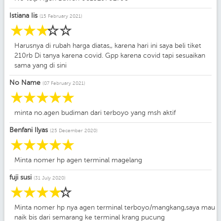
Istiana Iis
(15 February 2021)
☆
☆
☆
☆
☆
Harusnya di rubah harga diatas,, karena hari ini saya beli tiket
210rb Di tanya karena covid. Gpp karena covid tapi sesuaikan
sama yang di sini
No Name
(07 February 2021)
☆
☆
☆
☆
☆
minta no.agen budiman dari terboyo yang msh aktif
Benfani Ilyas
(25 December 2020)
☆
☆
☆
☆
☆
Minta nomer hp agen terminal magelang
fuji susi
(31 July 2020)
☆
☆
☆
☆
☆
Minta nomer hp nya agen terminal terboyo/mangkang,saya mau
naik bis dari semarang ke terminal krang pucung