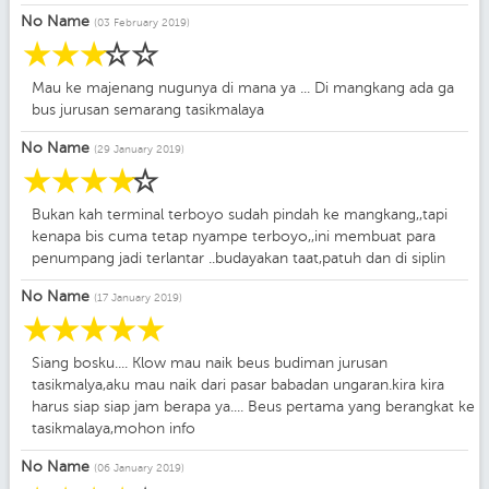
No Name
(03 February 2019)
☆
☆
☆
☆
☆
Mau ke majenang nugunya di mana ya ... Di mangkang ada ga
bus jurusan semarang tasikmalaya
No Name
(29 January 2019)
☆
☆
☆
☆
☆
Bukan kah terminal terboyo sudah pindah ke mangkang,,tapi
kenapa bis cuma tetap nyampe terboyo,,ini membuat para
penumpang jadi terlantar ..budayakan taat,patuh dan di siplin
No Name
(17 January 2019)
☆
☆
☆
☆
☆
Siang bosku.... Klow mau naik beus budiman jurusan
tasikmalya,aku mau naik dari pasar babadan ungaran.kira kira
harus siap siap jam berapa ya.... Beus pertama yang berangkat ke
tasikmalaya,mohon info
No Name
(06 January 2019)