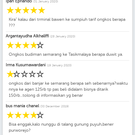
Ipan Epriando
(31 January 2020)
☆
☆
☆
☆
☆
Kira" kalau dari trminal bawen ke sumpiuh tarif ongkos berapa
???
Argantayudha Alkhaliffi
(28 January 2020)
☆
☆
☆
☆
☆
Ongkos budiman semarang ke Tasikmalaya berapa duwit ya.
Irma Kusumawardani
(19 January 2020)
☆
☆
☆
☆
☆
ongkos dari banjar ke semarang berapa seh sebenarnya?waktu
nnya ke agen 125rb tp pas beli didalam bisnya ditarik
150rb...tolong di informasikan yg benar
bus mania chanel
(30 December 2019)
☆
☆
☆
☆
☆
Bisa enggak,kalo nunggu di talang gunung puyuh,bener
purworejo?