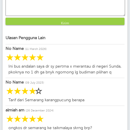
Kirim
Ulasan Pengguna Lain
No Name
(11 March 2026)
☆
☆
☆
☆
☆
Ini bus andalan saya dr sy pertma x merantau di negeri Sunda,
pkoknya no 1 dh ga bnyk ngomong lg budiman pilihan q
No Name
(09 July 2025)
☆
☆
☆
☆
☆
Tarif dari Semarang karangpucung berapa
almiah am
(26 December 2024)
☆
☆
☆
☆
☆
ongkos dr semarang ke taikmalaya skrng brp?