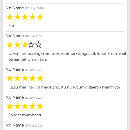
No Name
(25 July 2019)
☆
☆
☆
☆
☆
Sip
No Name
(18 July 2019)
☆
☆
☆
☆
☆
Upami pmberangkatan sonten..atnpi wengi..,sok lebet k terminal
banjar patroman tara
No Name
(17 July 2019)
☆
☆
☆
☆
☆
Kalau mau naik di magelang, itu nunggunya daerah mananya?
No Name
(11 July 2019)
☆
☆
☆
☆
☆
Sangat membantu
No Name
(07 July 2019)