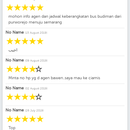
☆
☆
☆
☆
☆
mohon info agen dan jadwal keberangkatan bus budiman dari
purworejo menuju semarang
No Name
(15 August 2019)
☆
☆
☆
☆
☆
اجيب
No Name
(09 August 2019)
☆
☆
☆
☆
☆
Minta no hp yg d agen bawen..saya mau ke ciamis
No Name
(02 August 2019)
☆
☆
☆
☆
☆
No Name
(26 July 2019)
☆
☆
☆
☆
☆
Top