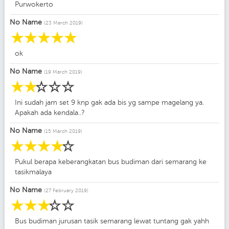
Purwokerto
No Name
(23 March 2019)
☆
☆
☆
☆
☆
ok
No Name
(19 March 2019)
☆
☆
☆
☆
☆
Ini sudah jam set 9 knp gak ada bis yg sampe magelang ya.
Apakah ada kendala..?
No Name
(15 March 2019)
☆
☆
☆
☆
☆
Pukul berapa keberangkatan bus budiman dari semarang ke
tasikmalaya
No Name
(27 February 2019)
☆
☆
☆
☆
☆
Bus budiman jurusan tasik semarang lewat tuntang gak yahh