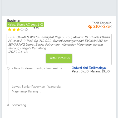
Budiman
Tarif Terjauh
Kelas: Bisnis AC seat:2-2
Rp
210
-273
K
K
☆
☆
☆
☆
☆
3.25
Bus BUDIMAN Waktu Berangkat Pagi : 07.30, Malam: 19.30 Kelas:Bisnis
AC seat:2-2 Tarif: Rp 210.000. Bus ini berangkat dari TASIKMALAYA Ke
SEMARANG Lewat:Banjar Patroman- Wanareja- Majenang- Karang
Pucung- Tegal- Pemalang.
(2023-04-18)
Detail Info Bus
:
Jadwal dari Tasikmalaya
- Pool Budiman Tasik, - Terminal Ta...
Pagi : 07.30, Malam: 19.30
Lewat:Banjar Patroman- Wanareja-
Majenang- Karang ...
Semarang