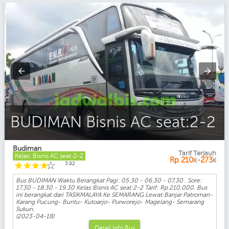
BUDIMAN Bisnis AC seat:2-2
Budiman
Tarif Terjauh
Kelas: Bisnis AC seat:2-2
Rp
210
-273
K
K
☆
☆
☆
☆
☆
3.82
Bus BUDIMAN Waktu Berangkat Pagi: 05.30 - 06.30 - 07.30 . Sore:
17.30 - 18.30 - 19.30 Kelas:Bisnis AC seat:2-2 Tarif: Rp 210.000. Bus
ini berangkat dari TASIKMALAYA Ke SEMARANG Lewat:Banjar Patroman-
Karang Pucung- Buntu- Kutoarjo- Purworejo- Magelang- Semarang
Sukun.
(2023-04-18)
Detail Info Bus