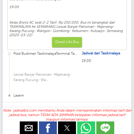
19.00
Kelas:Bisnis AC seat:2-2 Tarif: Rp 250.000. Bus ini berangkat dari
TASIKMALAYA Ke SEMARANG Lewat:Banjar Patroman- Majenang-
Karang Pucung- Wangon- Gombong- Kebumen- Kutoarjo- Semarang.
(2025-03-22)
Detail Info Bus
:
Jadwal dari Tasikmalaya
Pool Budiman TasikmalayaTerminal Ta...
19.00
Lewat:Banjar Patroman- Majenang-
Karang Pucung- Wa...
Lasem
Note: jadwalbis.com membantu Anda dalam memperkirakan informasi tarif dan
jadwal bus, namun TIDAK ADA JAMINAN ketepatan informasi jadwal,tarif
maupun informasi lainnya.
e
f
t
w
l