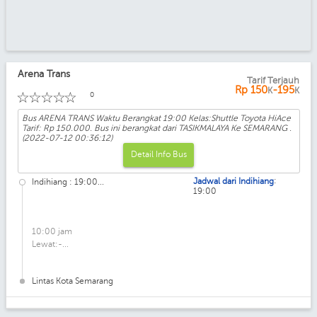
Arena Trans
Tarif Terjauh
Kelas: Shuttle Toyota HiAce
Rp
150
-195
K
K
☆
☆
☆
☆
☆
0
Bus ARENA TRANS Waktu Berangkat 19:00 Kelas:Shuttle Toyota HiAce
Tarif: Rp 150.000. Bus ini berangkat dari TASIKMALAYA Ke SEMARANG .
(2022-07-12 00:36:12)
Detail Info Bus
:
Jadwal dari Indihiang
Indihiang : 19:00...
19:00
10:00 jam
Lewat:-...
Lintas Kota Semarang