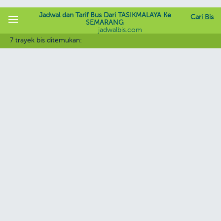
Jadwal dan Tarif Bus Dari TASIKMALAYA Ke
Cari Bis
SEMARANG
jadwalbis.com
7 trayek bis ditemukan: