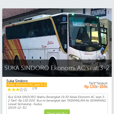
SUKA SINDORO Ekonomi AC seat:3-2
Suka Sindoro
Tarif Terjauh
Kelas: Ekonomi AC seat:3-2
Rp
130
-169
K
K
☆
☆
☆
☆
☆
2.75
Bus SUKA SINDORO Waktu Berangkat 19.30 Kelas:Ekonomi AC seat:3-
2 Tarif: Rp 130.000. Bus ini berangkat dari TASIKMALAYA Ke SEMARANG
Lewat:Semarang- Kudus.
(2019-12-31)
Detail Info Bus