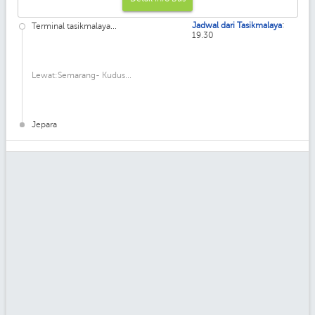
:
Jadwal dari Tasikmalaya
Terminal tasikmalaya...
19.30
Lewat:Semarang- Kudus...
Jepara