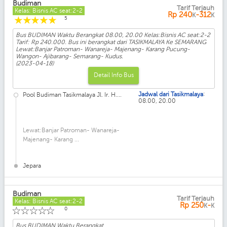
Budiman
Tarif Terjauh
Kelas: Bisnis AC seat:2-2
Rp
240
-312
K
K
☆
☆
☆
☆
☆
5
Bus BUDIMAN Waktu Berangkat 08.00, 20.00 Kelas:Bisnis AC seat:2-2
Tarif: Rp 240.000. Bus ini berangkat dari TASIKMALAYA Ke SEMARANG
Lewat:Banjar Patroman- Wanareja- Majenang- Karang Pucung-
Wangon- Ajibarang- Semarang- Kudus.
(2023-04-18)
Detail Info Bus
:
Jadwal dari Tasikmalaya
Pool Budiman Tasikmalaya Jl. Ir. H....
08.00, 20.00
Lewat:Banjar Patroman- Wanareja-
Majenang- Karang ...
Jepara
Budiman
Tarif Terjauh
Kelas: Bisnis AC seat:2-2
Rp
250
-
K
K
☆
☆
☆
☆
☆
0
Bus BUDIMAN Waktu Berangkat