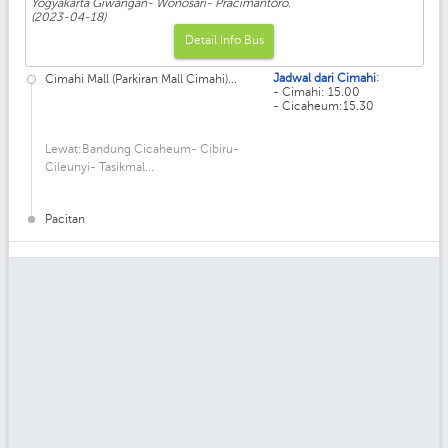
Yogyakarta Giwangan- Wonosari- Pracimantoro.
(2023-04-18)
Detail Info Bus
:
Jadwal dari Cimahi
Cimahi Mall (Parkiran Mall Cimahi)...
- Cimahi: 15.00
- Cicaheum:15.30
Lewat:Bandung Cicaheum- Cibiru-
Cileunyi- Tasikmal...
Pacitan