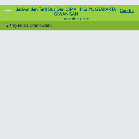
Jadwal dan Tarif Bus Dari CIMAHI Ke YOGYAKARTA
Cari Bis
GIWANGAN
jadwalbis.com
2 trayek bis ditemukan: