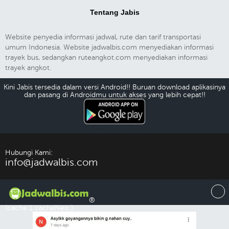
Tentang Jabis
Website penyedia informasi jadwal, rute dan tarif transportasi
umum Indonesia. Website jadwalbis.com menyediakan informasi
trayek bus, sedangkan ruteangkot.com menyediakan informasi
trayek angkot.
Kini Jabis tersedia dalam versi Android!! Buruan download aplikasinya
dan pasang di Androidmu untuk akses yang lebih cepat!!
Download Android
Hubungi Kami:
info@jadwalbis.com
®
(cache:1 cacheNeo:)