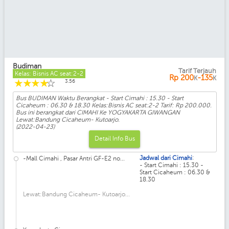
Budiman
Tarif Terjauh
Kelas: Bisnis AC seat:2-2
Rp
200
-135
K
K
☆
☆
☆
☆
☆
3.56
Bus BUDIMAN Waktu Berangkat - Start Cimahi : 15.30 - Start
Cicaheum : 06.30 & 18.30 Kelas:Bisnis AC seat:2-2 Tarif: Rp 200.000.
Bus ini berangkat dari CIMAHI Ke YOGYAKARTA GIWANGAN
Lewat:Bandung Cicaheum- Kutoarjo.
(2022-04-23)
Detail Info Bus
:
Jadwal dari Cimahi
-Mall Cimahi , Pasar Antri GF-E2 no...
- Start Cimahi : 15.30 -
Start Cicaheum : 06.30 &
18.30
Lewat:Bandung Cicaheum- Kutoarjo...