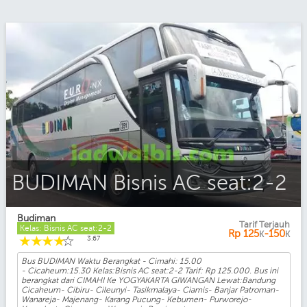
BUDIMAN Bisnis AC seat:2-2
Budiman
Tarif Terjauh
Kelas: Bisnis AC seat:2-2
Rp
125
-150
K
K
☆
☆
☆
☆
☆
3.67
Bus BUDIMAN Waktu Berangkat - Cimahi: 15.00
- Cicaheum:15.30 Kelas:Bisnis AC seat:2-2 Tarif: Rp 125.000. Bus ini
berangkat dari CIMAHI Ke YOGYAKARTA GIWANGAN Lewat:Bandung
Cicaheum- Cibiru- Cileunyi- Tasikmalaya- Ciamis- Banjar Patroman-
Wanareja- Majenang- Karang Pucung- Kebumen- Purworejo-