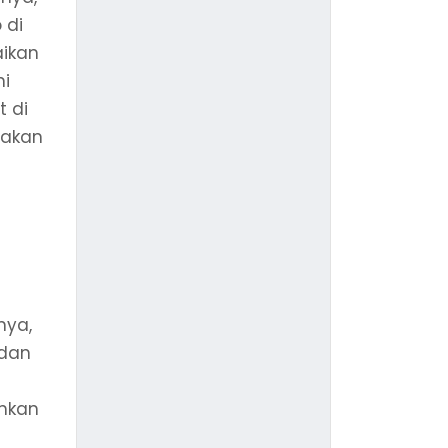
 di
aikan
ni
t di
 akan
nya,
 dan
ahkan