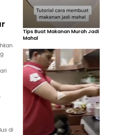
ar
Tips Buat Makanan Murah Jadi
Mahal
ahkan
ng
ari
n
us di