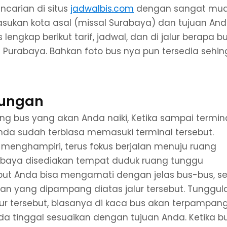
ncarian di situs
jadwalbis.com
dengan sangat mud
asukan kota asal (missal Surabaya) dan tujuan And
engkap berikut tarif, jadwal, dan di jalur berapa b
l Purabaya. Bahkan foto bus nya pun tersedia sehi
gungan
ang bus yang akan Anda naiki, Ketika sampai termin
nda sudah terbiasa memasuki terminal tersebut.
 menghampiri, terus fokus berjalan menuju ruang
abaya disediakan tempat duduk ruang tunggu
but Anda bisa mengamati dengan jelas bus-bus, se
juan yang dipampang diatas jalur tersebut. Tunggul
ur tersebut, biasanya di kaca bus akan terpampan
nda tinggal sesuaikan dengan tujuan Anda. Ketika b