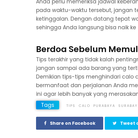
Anda perlu memeriksa jadwal kebera
pada waktu-waktu tersebut, jangan te
ketinggalan. Dengan datang tepat wa
sehingga Anda langsung bisa naik ke
Berdoa Sebelum Memula
Tips terakhir yang tidak kalah penti
jangan sampai ada barang yang terti
Demikian tips-tips menghindari calo 
bermanfaat dan perjalanan Anda menye
ini agar lebih banyak yang merasak
Tags
TIPS
CALO
PURABAYA
SURABAY
Share on Facebook
Tweet o