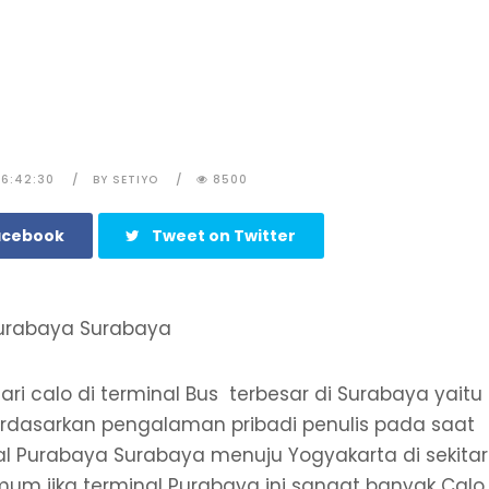
06:42:30
BY SETIYO
8500
acebook
Tweet on Twitter
ndari calo di terminal Bus terbesar di Surabaya yaitu
s berdasarkan pengalaman pribadi penulis pada saat
al Purabaya Surabaya menuju Yogyakarta di sekitar
um jika terminal Purabaya ini sangat banyak Calo