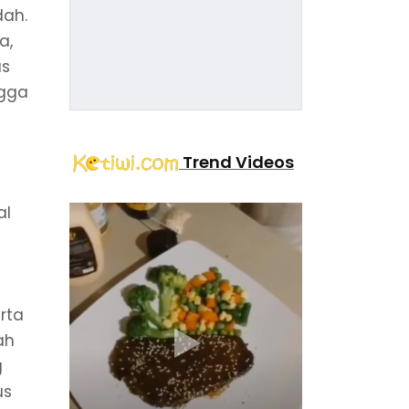
ah.
a,
us
ngga
Trend Videos
al
rta
ah
g
us