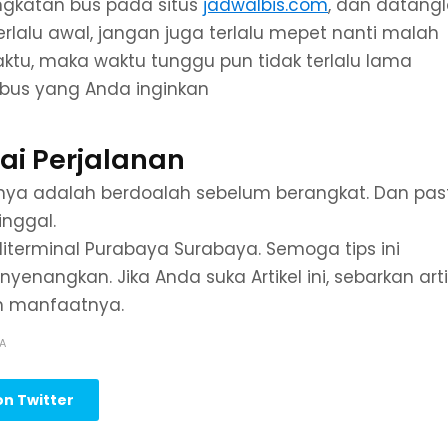
ngkatan bus pada situs
jadwalbis.com
, dan datang
rlalu awal, jangan juga terlalu mepet nanti malah
ktu, maka waktu tunggu pun tidak terlalu lama
 bus yang Anda inginkan
i Perjalanan
ngnya adalah berdoalah sebelum berangkat. Dan pas
nggal.
diterminal Purabaya Surabaya. Semoga tips ini
nangkan. Jika Anda suka Artikel ini, sebarkan arti
an manfaatnya.
A
n Twitter