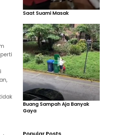
Saat Suami Masak
am
perti
i
an,
tidak
Buang Sampah Aja Banyak
Gaya
Popular Posts